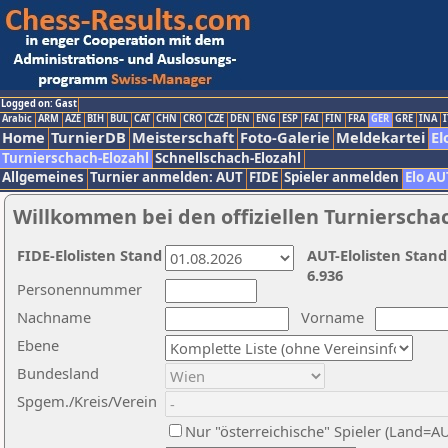
Logged on: Gast
Arabic
ARM
AZE
BIH
BUL
CAT
CHN
CRO
CZE
DEN
ENG
ESP
FAI
FIN
FRA
GER
GRE
INA
I
Home
TurnierDB
Meisterschaft
Foto-Galerie
Meldekartei
El
Turnierschach-Elozahl
Schnellschach-Elozahl
Allgemeines
Turnier anmelden: AUT
FIDE
Spieler anmelden
Elo AU
Willkommen bei den offiziellen Turnierscha
FIDE-Elolisten Stand
AUT-Elolisten Stand
6.936
Personennummer
Nachname
Vorname
Ebene
Bundesland
Spgem./Kreis/Verein
Nur "österreichische" Spieler (Land=A