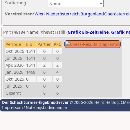
Sortierung
Vereinslisten:
Wien
Niederösterreich
Burgenland
Oberösterrei
Pnr:148184 Name: Xhevat Halili (
Grafik Elo-Zeitreihe
,
Grafik Pa
Periode
Elo
Partien
Pkt.
Okt. 2026
1511
0
0
Jul. 2026
1511
0
0
Apr. 2026
1511
2
2
Jan. 2026
1468
6
4
Okt. 2025
0
0
0
Jul. 2025
0
0
0
Gesamt
8
6
Der Schachturnier-Ergebnis-Server
© 2006-2026 Heinz Herzog
, CMS
Impressum / Nutzungsbedingungen