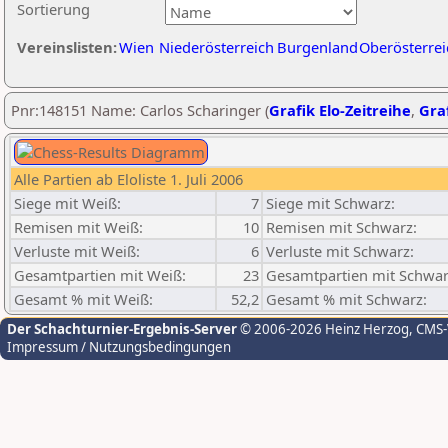
Sortierung
Vereinslisten:
Wien
Niederösterreich
Burgenland
Oberösterrei
Pnr:148151 Name: Carlos Scharinger (
Grafik Elo-Zeitreihe
,
Graf
Alle Partien ab Eloliste 1. Juli 2006
Siege mit Weiß:
7
Siege mit Schwarz:
Remisen mit Weiß:
10
Remisen mit Schwarz:
Verluste mit Weiß:
6
Verluste mit Schwarz:
Gesamtpartien mit Weiß:
23
Gesamtpartien mit Schwar
Gesamt % mit Weiß:
52,2
Gesamt % mit Schwarz:
Der Schachturnier-Ergebnis-Server
© 2006-2026 Heinz Herzog
, CMS
Impressum / Nutzungsbedingungen