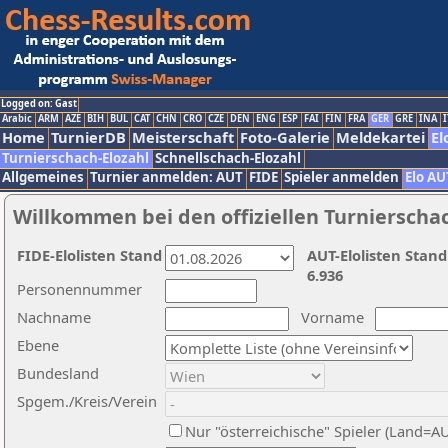
Logged on: Gast
Arabic
ARM
AZE
BIH
BUL
CAT
CHN
CRO
CZE
DEN
ENG
ESP
FAI
FIN
FRA
GER
GRE
INA
I
Home
TurnierDB
Meisterschaft
Foto-Galerie
Meldekartei
El
Turnierschach-Elozahl
Schnellschach-Elozahl
Allgemeines
Turnier anmelden: AUT
FIDE
Spieler anmelden
Elo AU
Willkommen bei den offiziellen Turnierscha
FIDE-Elolisten Stand
AUT-Elolisten Stand
6.936
Personennummer
Nachname
Vorname
Ebene
Bundesland
Spgem./Kreis/Verein
Nur "österreichische" Spieler (Land=A