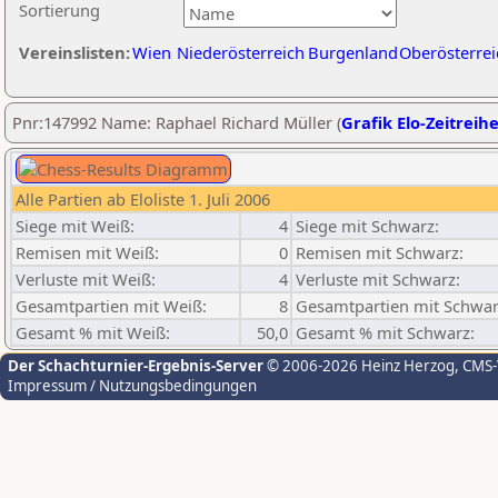
Sortierung
Vereinslisten:
Wien
Niederösterreich
Burgenland
Oberösterrei
Pnr:147992 Name: Raphael Richard Müller (
Grafik Elo-Zeitreih
Alle Partien ab Eloliste 1. Juli 2006
Siege mit Weiß:
4
Siege mit Schwarz:
Remisen mit Weiß:
0
Remisen mit Schwarz:
Verluste mit Weiß:
4
Verluste mit Schwarz:
Gesamtpartien mit Weiß:
8
Gesamtpartien mit Schwar
Gesamt % mit Weiß:
50,0
Gesamt % mit Schwarz:
Der Schachturnier-Ergebnis-Server
© 2006-2026 Heinz Herzog
, CMS
Impressum / Nutzungsbedingungen