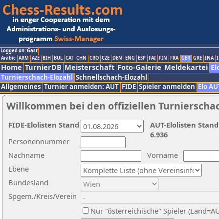
Logged on: Gast
Arabic
ARM
AZE
BIH
BUL
CAT
CHN
CRO
CZE
DEN
ENG
ESP
FAI
FIN
FRA
GER
GRE
INA
I
Home
TurnierDB
Meisterschaft
Foto-Galerie
Meldekartei
El
Turnierschach-Elozahl
Schnellschach-Elozahl
Allgemeines
Turnier anmelden: AUT
FIDE
Spieler anmelden
Elo AU
Willkommen bei den offiziellen Turnierscha
FIDE-Elolisten Stand
AUT-Elolisten Stand
6.936
Personennummer
Nachname
Vorname
Ebene
Bundesland
Spgem./Kreis/Verein
Nur "österreichische" Spieler (Land=A