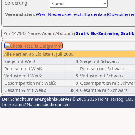
Sortierung
Vereinslisten:
Wien
Niederösterreich
Burgenland
Oberösterrei
Pnr:147947 Name: Adam Abdouni (
Grafik Elo-Zeitreihe
,
Grafik
Alle Partien ab Eloliste 1. Juli 2006
Siege mit Weiß:
3
Siege mit Schwarz:
Remisen mit Weiß:
1
Remisen mit Schwarz:
Verluste mit Weiß:
5
Verluste mit Schwarz:
Gesamtpartien mit Weiß:
9
Gesamtpartien mit Schwar
Gesamt % mit Weiß:
38,9
Gesamt % mit Schwarz:
Der Schachturnier-Ergebnis-Server
© 2006-2026 Heinz Herzog
, CMS
Impressum / Nutzungsbedingungen