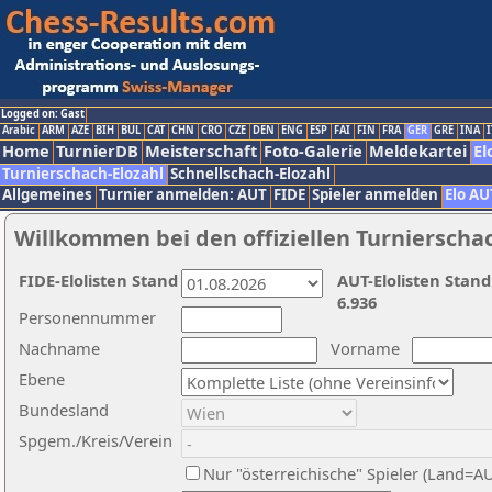
Logged on: Gast
Arabic
ARM
AZE
BIH
BUL
CAT
CHN
CRO
CZE
DEN
ENG
ESP
FAI
FIN
FRA
GER
GRE
INA
I
Home
TurnierDB
Meisterschaft
Foto-Galerie
Meldekartei
El
Turnierschach-Elozahl
Schnellschach-Elozahl
Allgemeines
Turnier anmelden: AUT
FIDE
Spieler anmelden
Elo AU
Willkommen bei den offiziellen Turnierscha
FIDE-Elolisten Stand
AUT-Elolisten Stand
6.936
Personennummer
Nachname
Vorname
Ebene
Bundesland
Spgem./Kreis/Verein
Nur "österreichische" Spieler (Land=A