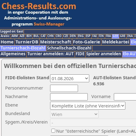
Logged on: Gast
Arabic
ARM
AZE
BIH
BUL
CAT
CHN
CRO
CZE
DEN
ENG
ESP
FAI
FIN
FRA
GER
GRE
INA
I
Home
TurnierDB
Meisterschaft
Foto-Galerie
Meldekartei
El
Turnierschach-Elozahl
Schnellschach-Elozahl
Allgemeines
Turnier anmelden: AUT
FIDE
Spieler anmelden
Elo AU
Willkommen bei den offiziellen Turnierscha
FIDE-Elolisten Stand
AUT-Elolisten Stand
6.936
Personennummer
Nachname
Vorname
Ebene
Bundesland
Spgem./Kreis/Verein
Nur "österreichische" Spieler (Land=A