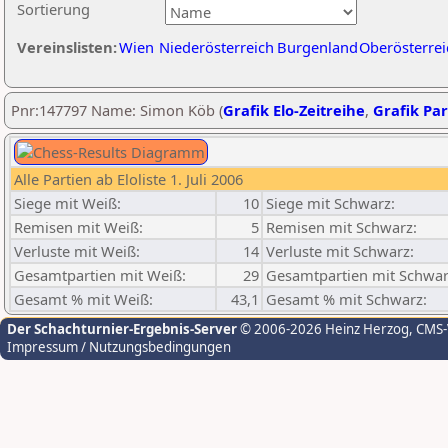
Sortierung
Vereinslisten:
Wien
Niederösterreich
Burgenland
Oberösterrei
Pnr:147797 Name: Simon Köb (
Grafik Elo-Zeitreihe
,
Grafik Par
Alle Partien ab Eloliste 1. Juli 2006
Siege mit Weiß:
10
Siege mit Schwarz:
Remisen mit Weiß:
5
Remisen mit Schwarz:
Verluste mit Weiß:
14
Verluste mit Schwarz:
Gesamtpartien mit Weiß:
29
Gesamtpartien mit Schwar
Gesamt % mit Weiß:
43,1
Gesamt % mit Schwarz:
Der Schachturnier-Ergebnis-Server
© 2006-2026 Heinz Herzog
, CMS
Impressum / Nutzungsbedingungen