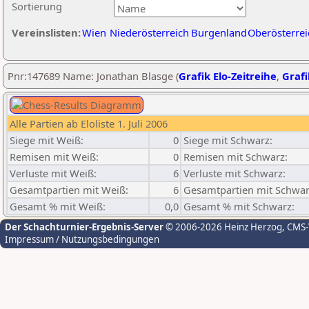
Sortierung
Vereinslisten:
Wien
Niederösterreich
Burgenland
Oberösterrei
Pnr:147689 Name: Jonathan Blasge (
Grafik Elo-Zeitreihe
,
Grafi
Alle Partien ab Eloliste 1. Juli 2006
Siege mit Weiß:
0
Siege mit Schwarz:
Remisen mit Weiß:
0
Remisen mit Schwarz:
Verluste mit Weiß:
6
Verluste mit Schwarz:
Gesamtpartien mit Weiß:
6
Gesamtpartien mit Schwar
Gesamt % mit Weiß:
0,0
Gesamt % mit Schwarz:
Der Schachturnier-Ergebnis-Server
© 2006-2026 Heinz Herzog
, CMS
Impressum / Nutzungsbedingungen