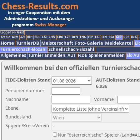
Logged on: Gast
Arabic
ARM
AZE
BIH
BUL
CAT
CHN
CRO
CZE
DEN
ENG
ESP
FAI
FIN
FRA
GER
GRE
INA
I
Home
TurnierDB
Meisterschaft
Foto-Galerie
Meldekartei
El
Turnierschach-Elozahl
Schnellschach-Elozahl
Allgemeines
Turnier anmelden: AUT
FIDE
Spieler anmelden
Elo AU
Willkommen bei den offiziellen Turnierscha
FIDE-Elolisten Stand
AUT-Elolisten Stand
6.936
Personennummer
Nachname
Vorname
Ebene
Bundesland
Spgem./Kreis/Verein
Nur "österreichische" Spieler (Land=A