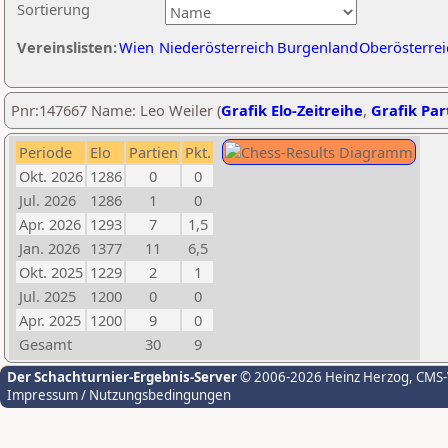
Sortierung
Vereinslisten:
Wien
Niederösterreich
Burgenland
Oberösterrei
Pnr:147667 Name: Leo Weiler (
Grafik Elo-Zeitreihe
,
Grafik Part
Periode
Elo
Partien
Pkt.
Okt. 2026
1286
0
0
Jul. 2026
1286
1
0
Apr. 2026
1293
7
1,5
Jan. 2026
1377
11
6,5
Okt. 2025
1229
2
1
Jul. 2025
1200
0
0
Apr. 2025
1200
9
0
Gesamt
30
9
Der Schachturnier-Ergebnis-Server
© 2006-2026 Heinz Herzog
, CMS
Impressum / Nutzungsbedingungen