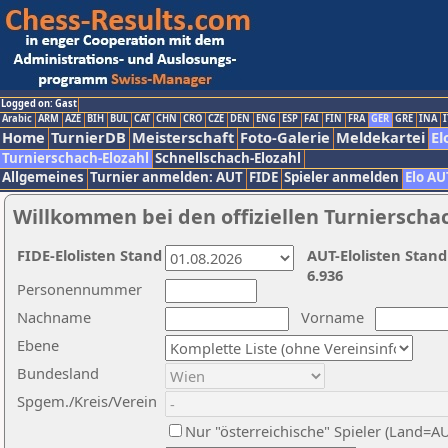
Logged on: Gast
Arabic
ARM
AZE
BIH
BUL
CAT
CHN
CRO
CZE
DEN
ENG
ESP
FAI
FIN
FRA
GER
GRE
INA
I
Home
TurnierDB
Meisterschaft
Foto-Galerie
Meldekartei
El
Turnierschach-Elozahl
Schnellschach-Elozahl
Allgemeines
Turnier anmelden: AUT
FIDE
Spieler anmelden
Elo AU
Willkommen bei den offiziellen Turnierscha
FIDE-Elolisten Stand
AUT-Elolisten Stand
6.936
Personennummer
Nachname
Vorname
Ebene
Bundesland
Spgem./Kreis/Verein
Nur "österreichische" Spieler (Land=A