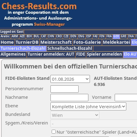
Logged on: Gast
Arabic
ARM
AZE
BIH
BUL
CAT
CHN
CRO
CZE
DEN
ENG
ESP
FAI
FIN
FRA
GER
GRE
INA
I
Home
TurnierDB
Meisterschaft
Foto-Galerie
Meldekartei
El
Turnierschach-Elozahl
Schnellschach-Elozahl
Allgemeines
Turnier anmelden: AUT
FIDE
Spieler anmelden
Elo AU
Willkommen bei den offiziellen Turnierscha
FIDE-Elolisten Stand
AUT-Elolisten Stand
6.936
Personennummer
Nachname
Vorname
Ebene
Bundesland
Spgem./Kreis/Verein
Nur "österreichische" Spieler (Land=A