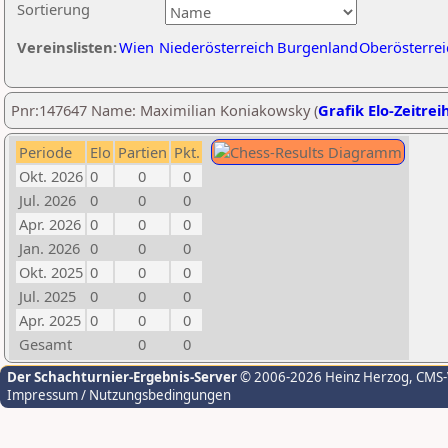
Sortierung
Vereinslisten:
Wien
Niederösterreich
Burgenland
Oberösterrei
Pnr:147647 Name: Maximilian Koniakowsky (
Grafik Elo-Zeitrei
Periode
Elo
Partien
Pkt.
Okt. 2026
0
0
0
Jul. 2026
0
0
0
Apr. 2026
0
0
0
Jan. 2026
0
0
0
Okt. 2025
0
0
0
Jul. 2025
0
0
0
Apr. 2025
0
0
0
Gesamt
0
0
Der Schachturnier-Ergebnis-Server
© 2006-2026 Heinz Herzog
, CMS
Impressum / Nutzungsbedingungen