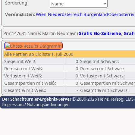
Sortierung
Vereinslisten:
Wien
Niederösterreich
Burgenland
Oberösterrei
Pnr:147631 Name: Martin Neumayr (
Grafik Elo-Zeitreihe
,
Grafi
Alle Partien ab Eloliste 1. Juli 2006
Siege mit Weiß:
0
Siege mit Schwarz:
Remisen mit Weiß:
0
Remisen mit Schwarz:
Verluste mit Weiß:
0
Verluste mit Schwarz:
Gesamtpartien mit Weiß:
0
Gesamtpartien mit Schwar
Gesamt % mit Weiß:
-
Gesamt % mit Schwarz:
Der Schachturnier-Ergebnis-Server
© 2006-2026 Heinz Herzog
, CMS
Impressum / Nutzungsbedingungen