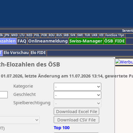
Servert
TA
JPN
MKD
LTU
NED
POL
POR
ROU
RUS
SRB
SVK
SWE
TUR
UKR
VIE
FontSize:11pt
ozahlen
FAQ
Onlineanmeldung
Swiss-Manager
ÖSB
FIDE
T
Elo Vorschau
Elo FIDE
ch-Elozahlen des ÖSB
 01.07.2026, letzte Änderung am 11.07.2026 13:14, gewertete P
Kategorie
Geschlecht
Spielberechtigung
Top 100
UT)