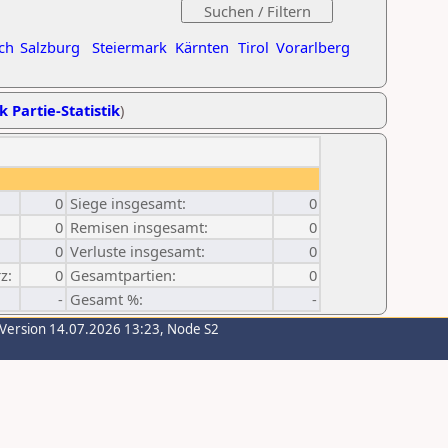
ch
Salzburg
Steiermark
Kärnten
Tirol
Vorarlberg
k Partie-Statistik
)
0
Siege insgesamt:
0
0
Remisen insgesamt:
0
0
Verluste insgesamt:
0
z:
0
Gesamtpartien:
0
-
Gesamt %:
-
-Version 14.07.2026 13:23, Node S2