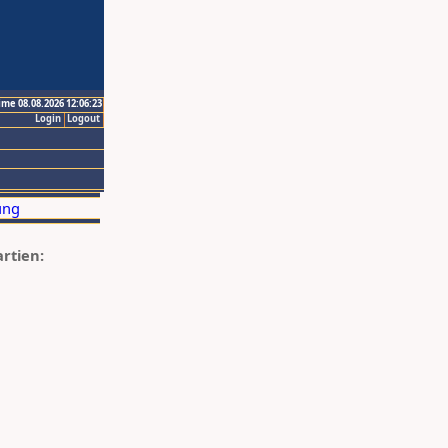
ime 08.08.2026 12:06:23
Login
Logout
artien: