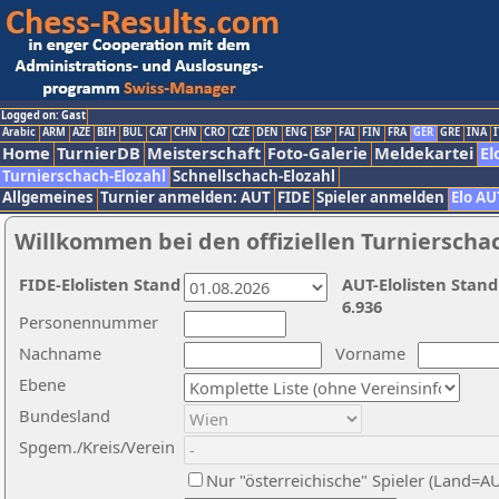
Logged on: Gast
Arabic
ARM
AZE
BIH
BUL
CAT
CHN
CRO
CZE
DEN
ENG
ESP
FAI
FIN
FRA
GER
GRE
INA
I
Home
TurnierDB
Meisterschaft
Foto-Galerie
Meldekartei
El
Turnierschach-Elozahl
Schnellschach-Elozahl
Allgemeines
Turnier anmelden: AUT
FIDE
Spieler anmelden
Elo AU
Willkommen bei den offiziellen Turnierscha
FIDE-Elolisten Stand
AUT-Elolisten Stand
6.936
Personennummer
Nachname
Vorname
Ebene
Bundesland
Spgem./Kreis/Verein
Nur "österreichische" Spieler (Land=A