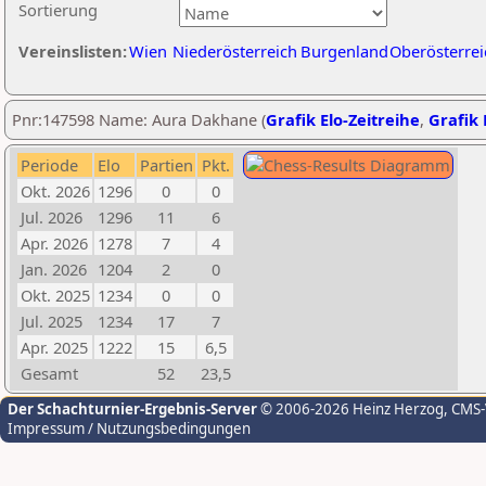
Sortierung
Vereinslisten:
Wien
Niederösterreich
Burgenland
Oberösterrei
Pnr:147598 Name: Aura Dakhane (
Grafik Elo-Zeitreihe
,
Grafik 
Periode
Elo
Partien
Pkt.
Okt. 2026
1296
0
0
Jul. 2026
1296
11
6
Apr. 2026
1278
7
4
Jan. 2026
1204
2
0
Okt. 2025
1234
0
0
Jul. 2025
1234
17
7
Apr. 2025
1222
15
6,5
Gesamt
52
23,5
Der Schachturnier-Ergebnis-Server
© 2006-2026 Heinz Herzog
, CMS
Impressum / Nutzungsbedingungen