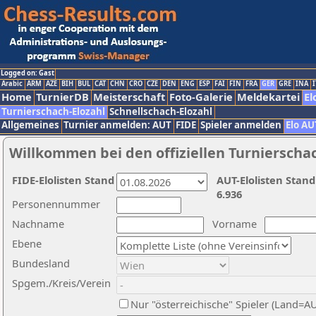
Logged on: Gast
Arabic
ARM
AZE
BIH
BUL
CAT
CHN
CRO
CZE
DEN
ENG
ESP
FAI
FIN
FRA
GER
GRE
INA
I
Home
TurnierDB
Meisterschaft
Foto-Galerie
Meldekartei
El
Turnierschach-Elozahl
Schnellschach-Elozahl
Allgemeines
Turnier anmelden: AUT
FIDE
Spieler anmelden
Elo AU
Willkommen bei den offiziellen Turnierscha
FIDE-Elolisten Stand
AUT-Elolisten Stand
6.936
Personennummer
Nachname
Vorname
Ebene
Bundesland
Spgem./Kreis/Verein
Nur "österreichische" Spieler (Land=A