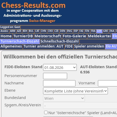
Logged on: Gast
Arabic
ARM
AZE
BIH
BUL
CAT
CHN
CRO
CZE
DEN
ENG
ESP
FAI
FIN
FRA
GER
GRE
INA
I
Home
TurnierDB
Meisterschaft
Foto-Galerie
Meldekartei
El
Turnierschach-Elozahl
Schnellschach-Elozahl
Allgemeines
Turnier anmelden: AUT
FIDE
Spieler anmelden
Elo AU
Willkommen bei den offiziellen Turnierscha
FIDE-Elolisten Stand
AUT-Elolisten Stand
6.936
Personennummer
Nachname
Vorname
Ebene
Bundesland
Spgem./Kreis/Verein
Nur "österreichische" Spieler (Land=A