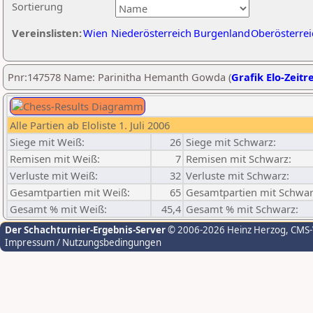
Sortierung
Vereinslisten:
Wien
Niederösterreich
Burgenland
Oberösterrei
Pnr:147578 Name: Parinitha Hemanth Gowda (
Grafik Elo-Zeitr
Alle Partien ab Eloliste 1. Juli 2006
Siege mit Weiß:
26
Siege mit Schwarz:
Remisen mit Weiß:
7
Remisen mit Schwarz:
Verluste mit Weiß:
32
Verluste mit Schwarz:
Gesamtpartien mit Weiß:
65
Gesamtpartien mit Schwar
Gesamt % mit Weiß:
45,4
Gesamt % mit Schwarz:
Der Schachturnier-Ergebnis-Server
© 2006-2026 Heinz Herzog
, CMS
Impressum / Nutzungsbedingungen