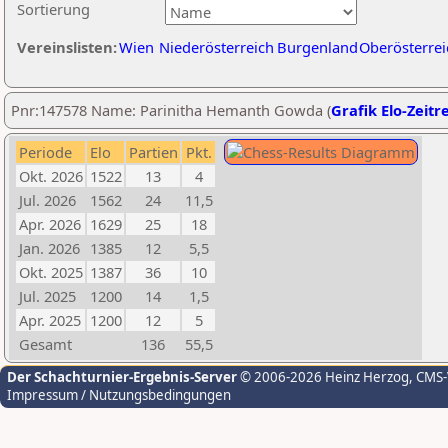
Sortierung
Vereinslisten:
Wien
Niederösterreich
Burgenland
Oberösterrei
Pnr:147578 Name: Parinitha Hemanth Gowda (
Grafik Elo-Zeitr
Periode
Elo
Partien
Pkt.
Okt. 2026
1522
13
4
Jul. 2026
1562
24
11,5
Apr. 2026
1629
25
18
Jan. 2026
1385
12
5,5
Okt. 2025
1387
36
10
Jul. 2025
1200
14
1,5
Apr. 2025
1200
12
5
Gesamt
136
55,5
Der Schachturnier-Ergebnis-Server
© 2006-2026 Heinz Herzog
, CMS
Impressum / Nutzungsbedingungen