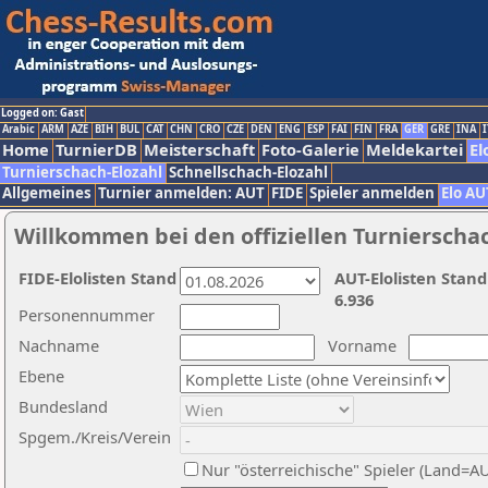
Logged on: Gast
Arabic
ARM
AZE
BIH
BUL
CAT
CHN
CRO
CZE
DEN
ENG
ESP
FAI
FIN
FRA
GER
GRE
INA
I
Home
TurnierDB
Meisterschaft
Foto-Galerie
Meldekartei
El
Turnierschach-Elozahl
Schnellschach-Elozahl
Allgemeines
Turnier anmelden: AUT
FIDE
Spieler anmelden
Elo AU
Willkommen bei den offiziellen Turnierscha
FIDE-Elolisten Stand
AUT-Elolisten Stand
6.936
Personennummer
Nachname
Vorname
Ebene
Bundesland
Spgem./Kreis/Verein
Nur "österreichische" Spieler (Land=A