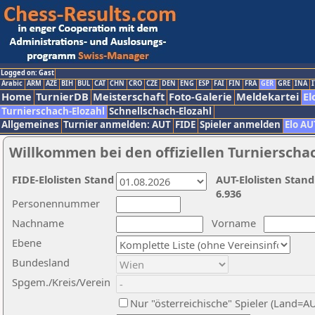
Logged on: Gast
Arabic
ARM
AZE
BIH
BUL
CAT
CHN
CRO
CZE
DEN
ENG
ESP
FAI
FIN
FRA
GER
GRE
INA
I
Home
TurnierDB
Meisterschaft
Foto-Galerie
Meldekartei
El
Turnierschach-Elozahl
Schnellschach-Elozahl
Allgemeines
Turnier anmelden: AUT
FIDE
Spieler anmelden
Elo AU
Willkommen bei den offiziellen Turnierscha
FIDE-Elolisten Stand
AUT-Elolisten Stand
6.936
Personennummer
Nachname
Vorname
Ebene
Bundesland
Spgem./Kreis/Verein
Nur "österreichische" Spieler (Land=A