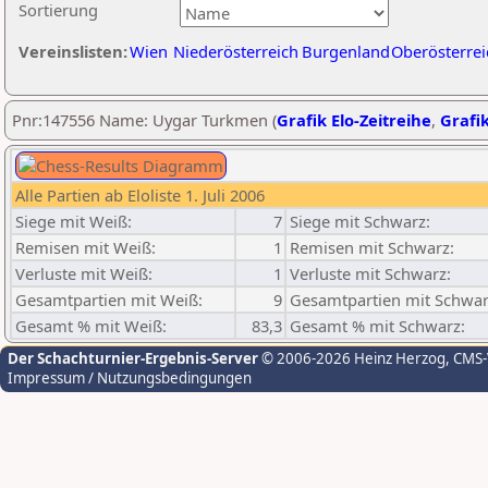
Sortierung
Vereinslisten:
Wien
Niederösterreich
Burgenland
Oberösterrei
Pnr:147556 Name: Uygar Turkmen (
Grafik Elo-Zeitreihe
,
Grafik
Alle Partien ab Eloliste 1. Juli 2006
Siege mit Weiß:
7
Siege mit Schwarz:
Remisen mit Weiß:
1
Remisen mit Schwarz:
Verluste mit Weiß:
1
Verluste mit Schwarz:
Gesamtpartien mit Weiß:
9
Gesamtpartien mit Schwar
Gesamt % mit Weiß:
83,3
Gesamt % mit Schwarz:
Der Schachturnier-Ergebnis-Server
© 2006-2026 Heinz Herzog
, CMS
Impressum / Nutzungsbedingungen