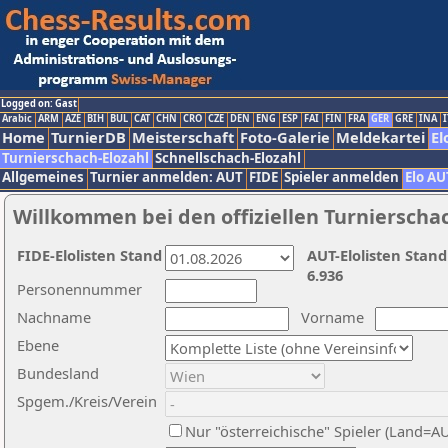
Logged on: Gast
Arabic
ARM
AZE
BIH
BUL
CAT
CHN
CRO
CZE
DEN
ENG
ESP
FAI
FIN
FRA
GER
GRE
INA
I
Home
TurnierDB
Meisterschaft
Foto-Galerie
Meldekartei
El
Turnierschach-Elozahl
Schnellschach-Elozahl
Allgemeines
Turnier anmelden: AUT
FIDE
Spieler anmelden
Elo AU
Willkommen bei den offiziellen Turnierscha
FIDE-Elolisten Stand
AUT-Elolisten Stand
6.936
Personennummer
Nachname
Vorname
Ebene
Bundesland
Spgem./Kreis/Verein
Nur "österreichische" Spieler (Land=A