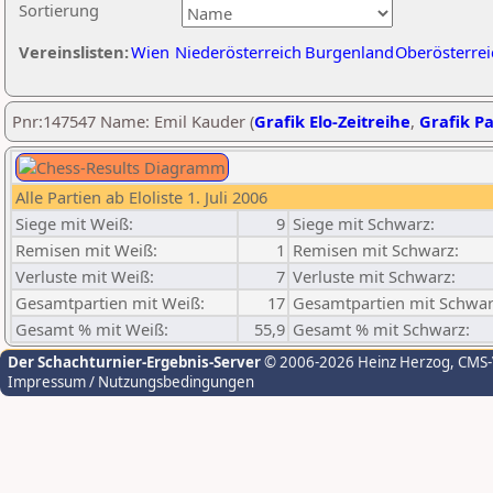
Sortierung
Vereinslisten:
Wien
Niederösterreich
Burgenland
Oberösterrei
Pnr:147547 Name: Emil Kauder (
Grafik Elo-Zeitreihe
,
Grafik Pa
Alle Partien ab Eloliste 1. Juli 2006
Siege mit Weiß:
9
Siege mit Schwarz:
Remisen mit Weiß:
1
Remisen mit Schwarz:
Verluste mit Weiß:
7
Verluste mit Schwarz:
Gesamtpartien mit Weiß:
17
Gesamtpartien mit Schwar
Gesamt % mit Weiß:
55,9
Gesamt % mit Schwarz:
Der Schachturnier-Ergebnis-Server
© 2006-2026 Heinz Herzog
, CMS
Impressum / Nutzungsbedingungen