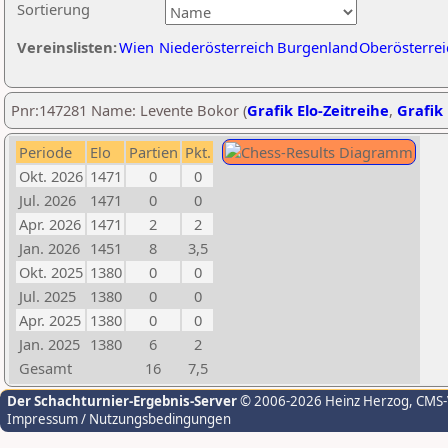
Sortierung
Vereinslisten:
Wien
Niederösterreich
Burgenland
Oberösterrei
Pnr:147281 Name: Levente Bokor (
Grafik Elo-Zeitreihe
,
Grafik 
Periode
Elo
Partien
Pkt.
Okt. 2026
1471
0
0
Jul. 2026
1471
0
0
Apr. 2026
1471
2
2
Jan. 2026
1451
8
3,5
Okt. 2025
1380
0
0
Jul. 2025
1380
0
0
Apr. 2025
1380
0
0
Jan. 2025
1380
6
2
Gesamt
16
7,5
Der Schachturnier-Ergebnis-Server
© 2006-2026 Heinz Herzog
, CMS
Impressum / Nutzungsbedingungen