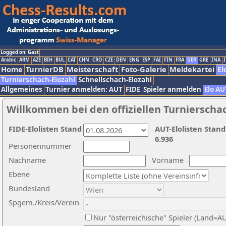
Logged on: Gast
Arabic
ARM
AZE
BIH
BUL
CAT
CHN
CRO
CZE
DEN
ENG
ESP
FAI
FIN
FRA
GER
GRE
INA
I
Home
TurnierDB
Meisterschaft
Foto-Galerie
Meldekartei
El
Turnierschach-Elozahl
Schnellschach-Elozahl
Allgemeines
Turnier anmelden: AUT
FIDE
Spieler anmelden
Elo AU
Willkommen bei den offiziellen Turnierscha
FIDE-Elolisten Stand
AUT-Elolisten Stand
6.936
Personennummer
Nachname
Vorname
Ebene
Bundesland
Spgem./Kreis/Verein
Nur "österreichische" Spieler (Land=A