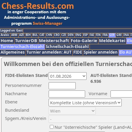
Logged on: Gast
Arabic
ARM
AZE
BIH
BUL
CAT
CHN
CRO
CZE
DEN
ENG
ESP
FAI
FIN
FRA
GER
GRE
INA
I
Home
TurnierDB
Meisterschaft
Foto-Galerie
Meldekartei
El
Turnierschach-Elozahl
Schnellschach-Elozahl
Allgemeines
Turnier anmelden: AUT
FIDE
Spieler anmelden
Elo AU
Willkommen bei den offiziellen Turnierscha
FIDE-Elolisten Stand
AUT-Elolisten Stand
6.936
Personennummer
Nachname
Vorname
Ebene
Bundesland
Spgem./Kreis/Verein
Nur "österreichische" Spieler (Land=A