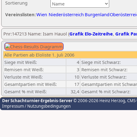
Sortierung
Vereinslisten:
Wien
Niederösterreich
Burgenland
Oberösterrei
Pnr:147213 Name: Isam Hauol (
Grafik Elo-Zeitreihe
,
Grafik Par
Alle Partien ab Eloliste 1. Juli 2006
Siege mit Weiß:
4
Siege mit Schwarz:
Remisen mit Weiß:
3
Remisen mit Schwarz:
Verluste mit Weiß:
10
Verluste mit Schwarz:
Gesamtpartien mit Weiß:
17
Gesamtpartien mit Schwar
Gesamt % mit Weiß:
32,4
Gesamt % mit Schwarz:
Der Schachturnier-Ergebnis-Server
© 2006-2026 Heinz Herzog
, CMS
Impressum / Nutzungsbedingungen