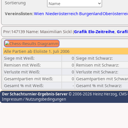
Sortierung
Vereinslisten:
Wien
Niederösterreich
Burgenland
Oberösterrei
Pnr:147139 Name: Maximilian Sickl (
Grafik Elo-Zeitreihe
,
Grafi
Alle Partien ab Eloliste 1. Juli 2006
Siege mit Weiß:
0
Siege mit Schwarz:
Remisen mit Weiß:
0
Remisen mit Schwarz:
Verluste mit Weiß:
0
Verluste mit Schwarz:
Gesamtpartien mit Weiß:
0
Gesamtpartien mit Schwar
Gesamt % mit Weiß:
-
Gesamt % mit Schwarz:
Der Schachturnier-Ergebnis-Server
© 2006-2026 Heinz Herzog
, CMS
Impressum / Nutzungsbedingungen