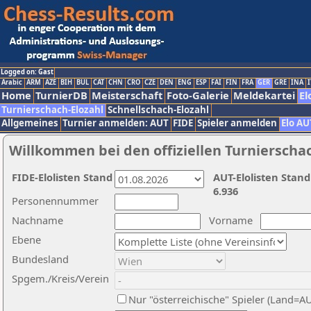
Logged on: Gast
Arabic
ARM
AZE
BIH
BUL
CAT
CHN
CRO
CZE
DEN
ENG
ESP
FAI
FIN
FRA
GER
GRE
INA
I
Home
TurnierDB
Meisterschaft
Foto-Galerie
Meldekartei
El
Turnierschach-Elozahl
Schnellschach-Elozahl
Allgemeines
Turnier anmelden: AUT
FIDE
Spieler anmelden
Elo AU
Willkommen bei den offiziellen Turnierscha
FIDE-Elolisten Stand
AUT-Elolisten Stand
6.936
Personennummer
Nachname
Vorname
Ebene
Bundesland
Spgem./Kreis/Verein
Nur "österreichische" Spieler (Land=A