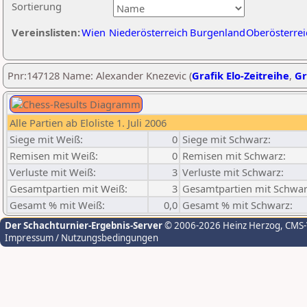
Sortierung
Vereinslisten:
Wien
Niederösterreich
Burgenland
Oberösterrei
Pnr:147128 Name: Alexander Knezevic (
Grafik Elo-Zeitreihe
,
Gr
Alle Partien ab Eloliste 1. Juli 2006
Siege mit Weiß:
0
Siege mit Schwarz:
Remisen mit Weiß:
0
Remisen mit Schwarz:
Verluste mit Weiß:
3
Verluste mit Schwarz:
Gesamtpartien mit Weiß:
3
Gesamtpartien mit Schwar
Gesamt % mit Weiß:
0,0
Gesamt % mit Schwarz:
Der Schachturnier-Ergebnis-Server
© 2006-2026 Heinz Herzog
, CMS
Impressum / Nutzungsbedingungen