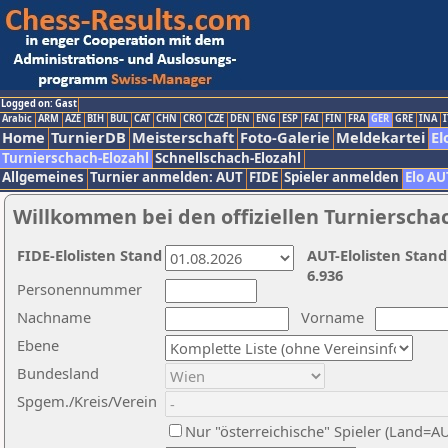
Logged on: Gast
Arabic
ARM
AZE
BIH
BUL
CAT
CHN
CRO
CZE
DEN
ENG
ESP
FAI
FIN
FRA
GER
GRE
INA
I
Home
TurnierDB
Meisterschaft
Foto-Galerie
Meldekartei
El
Turnierschach-Elozahl
Schnellschach-Elozahl
Allgemeines
Turnier anmelden: AUT
FIDE
Spieler anmelden
Elo AU
Willkommen bei den offiziellen Turnierscha
FIDE-Elolisten Stand
AUT-Elolisten Stand
6.936
Personennummer
Nachname
Vorname
Ebene
Bundesland
Spgem./Kreis/Verein
Nur "österreichische" Spieler (Land=A