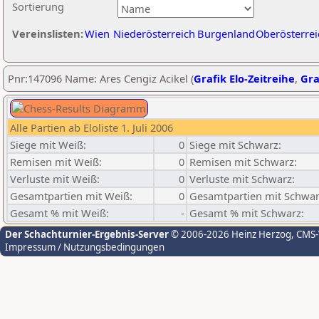
Sortierung
Vereinslisten:
Wien
Niederösterreich
Burgenland
Oberösterrei
Pnr:147096 Name: Ares Cengiz Acikel (
Grafik Elo-Zeitreihe
,
Gra
Alle Partien ab Eloliste 1. Juli 2006
Siege mit Weiß:
0
Siege mit Schwarz:
Remisen mit Weiß:
0
Remisen mit Schwarz:
Verluste mit Weiß:
0
Verluste mit Schwarz:
Gesamtpartien mit Weiß:
0
Gesamtpartien mit Schwar
Gesamt % mit Weiß:
-
Gesamt % mit Schwarz:
Der Schachturnier-Ergebnis-Server
© 2006-2026 Heinz Herzog
, CMS
Impressum / Nutzungsbedingungen