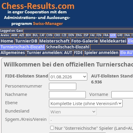
Logged on: Gast
Arabic
ARM
AZE
BIH
BUL
CAT
CHN
CRO
CZE
DEN
ENG
ESP
FAI
FIN
FRA
GER
GRE
INA
I
Home
TurnierDB
Meisterschaft
Foto-Galerie
Meldekartei
El
Turnierschach-Elozahl
Schnellschach-Elozahl
Allgemeines
Turnier anmelden: AUT
FIDE
Spieler anmelden
Elo AU
Willkommen bei den offiziellen Turnierscha
FIDE-Elolisten Stand
AUT-Elolisten Stand
6.936
Personennummer
Nachname
Vorname
Ebene
Bundesland
Spgem./Kreis/Verein
Nur "österreichische" Spieler (Land=A