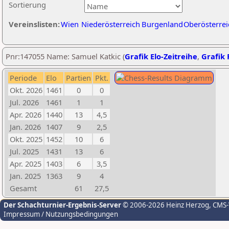
Sortierung
Vereinslisten:
Wien
Niederösterreich
Burgenland
Oberösterrei
Pnr:147055 Name: Samuel Katkic (
Grafik Elo-Zeitreihe
,
Grafik 
Periode
Elo
Partien
Pkt.
Okt. 2026
1461
0
0
Jul. 2026
1461
1
1
Apr. 2026
1440
13
4,5
Jan. 2026
1407
9
2,5
Okt. 2025
1452
10
6
Jul. 2025
1431
13
6
Apr. 2025
1403
6
3,5
Jan. 2025
1363
9
4
Gesamt
61
27,5
Der Schachturnier-Ergebnis-Server
© 2006-2026 Heinz Herzog
, CMS
Impressum / Nutzungsbedingungen