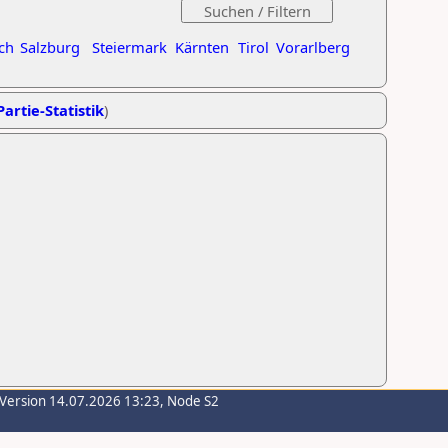
ch
Salzburg
Steiermark
Kärnten
Tirol
Vorarlberg
Partie-Statistik
)
-Version 14.07.2026 13:23, Node S2