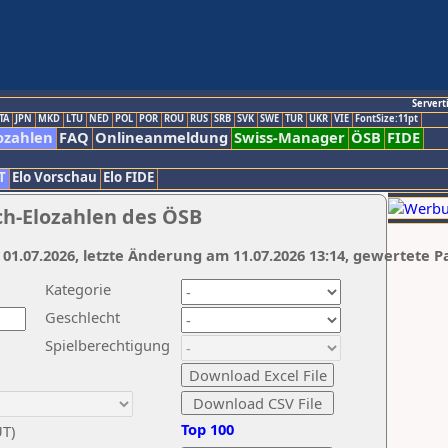
Servert
TA
JPN
MKD
LTU
NED
POL
POR
ROU
RUS
SRB
SVK
SWE
TUR
UKR
VIE
FontSize:11pt
ozahlen
FAQ
Onlineanmeldung
Swiss-Manager
ÖSB
FIDE
T
Elo Vorschau
Elo FIDE
ch-Elozahlen des ÖSB
 01.07.2026, letzte Änderung am 11.07.2026 13:14, gewertete P
Kategorie
Geschlecht
Spielberechtigung
Top 100
UT)