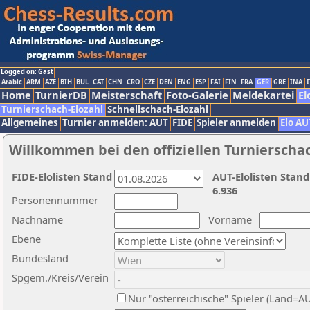
Logged on: Gast
Arabic
ARM
AZE
BIH
BUL
CAT
CHN
CRO
CZE
DEN
ENG
ESP
FAI
FIN
FRA
GER
GRE
INA
I
Home
TurnierDB
Meisterschaft
Foto-Galerie
Meldekartei
El
Turnierschach-Elozahl
Schnellschach-Elozahl
Allgemeines
Turnier anmelden: AUT
FIDE
Spieler anmelden
Elo AU
Willkommen bei den offiziellen Turnierscha
FIDE-Elolisten Stand
AUT-Elolisten Stand
6.936
Personennummer
Nachname
Vorname
Ebene
Bundesland
Spgem./Kreis/Verein
Nur "österreichische" Spieler (Land=A