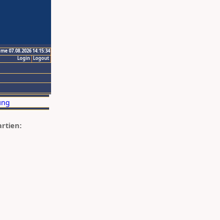
ime 07.08.2026 14:15:34
Login
Logout
artien: