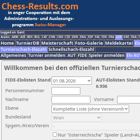
Logged on: Gast
Arabic
ARM
AZE
BIH
BUL
CAT
CHN
CRO
CZE
DEN
ENG
ESP
FAI
FIN
FRA
GER
GRE
INA
I
Home
TurnierDB
Meisterschaft
Foto-Galerie
Meldekartei
El
Turnierschach-Elozahl
Schnellschach-Elozahl
Allgemeines
Turnier anmelden: AUT
FIDE
Spieler anmelden
Elo AU
Willkommen bei den offiziellen Turnierscha
FIDE-Elolisten Stand
AUT-Elolisten Stand
6.936
Personennummer
Nachname
Vorname
Ebene
Bundesland
Spgem./Kreis/Verein
Nur "österreichische" Spieler (Land=A