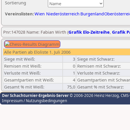
Sortierung
Vereinslisten:
Wien
Niederösterreich
Burgenland
Oberösterrei
Pnr:147028 Name: Fabian Wirth (
Grafik Elo-Zeitreihe
,
Grafik Pa
Alle Partien ab Eloliste 1. Juli 2006
Siege mit Weiß:
3
Siege mit Schwarz:
Remisen mit Weiß:
0
Remisen mit Schwarz:
Verluste mit Weiß:
1
Verluste mit Schwarz:
Gesamtpartien mit Weiß:
4
Gesamtpartien mit Schwar
Gesamt % mit Weiß:
75,0
Gesamt % mit Schwarz:
Der Schachturnier-Ergebnis-Server
© 2006-2026 Heinz Herzog
, CMS
Impressum / Nutzungsbedingungen