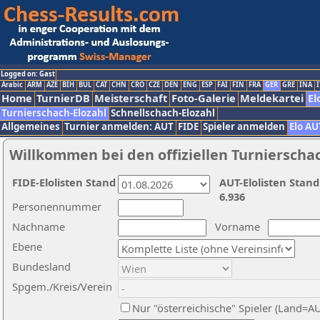
Logged on: Gast
Arabic
ARM
AZE
BIH
BUL
CAT
CHN
CRO
CZE
DEN
ENG
ESP
FAI
FIN
FRA
GER
GRE
INA
I
Home
TurnierDB
Meisterschaft
Foto-Galerie
Meldekartei
El
Turnierschach-Elozahl
Schnellschach-Elozahl
Allgemeines
Turnier anmelden: AUT
FIDE
Spieler anmelden
Elo AU
Willkommen bei den offiziellen Turnierscha
FIDE-Elolisten Stand
AUT-Elolisten Stand
6.936
Personennummer
Nachname
Vorname
Ebene
Bundesland
Spgem./Kreis/Verein
Nur "österreichische" Spieler (Land=A