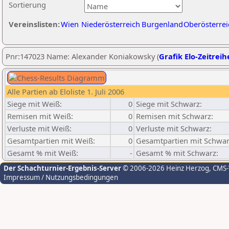
Sortierung
Vereinslisten:
Wien
Niederösterreich
Burgenland
Oberösterrei
Pnr:147023 Name: Alexander Koniakowsky (
Grafik Elo-Zeitreih
Alle Partien ab Eloliste 1. Juli 2006
Siege mit Weiß:
0
Siege mit Schwarz:
Remisen mit Weiß:
0
Remisen mit Schwarz:
Verluste mit Weiß:
0
Verluste mit Schwarz:
Gesamtpartien mit Weiß:
0
Gesamtpartien mit Schwar
Gesamt % mit Weiß:
-
Gesamt % mit Schwarz:
Der Schachturnier-Ergebnis-Server
© 2006-2026 Heinz Herzog
, CMS
Impressum / Nutzungsbedingungen