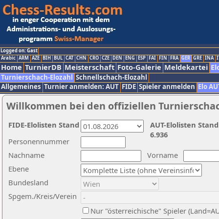
Logged on: Gast
Arabic
ARM
AZE
BIH
BUL
CAT
CHN
CRO
CZE
DEN
ENG
ESP
FAI
FIN
FRA
GER
GRE
INA
I
Home
TurnierDB
Meisterschaft
Foto-Galerie
Meldekartei
El
Turnierschach-Elozahl
Schnellschach-Elozahl
Allgemeines
Turnier anmelden: AUT
FIDE
Spieler anmelden
Elo AU
Willkommen bei den offiziellen Turnierscha
FIDE-Elolisten Stand
AUT-Elolisten Stand
6.936
Personennummer
Nachname
Vorname
Ebene
Bundesland
Spgem./Kreis/Verein
Nur "österreichische" Spieler (Land=A