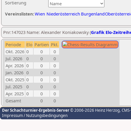
Sortierung
Vereinslisten:
Wien
Niederösterreich
Burgenland
Oberösterrei
Pnr:147023 Name: Alexander Koniakowsky (
Grafik Elo-Zeitreih
Periode
Elo
Partien
Pkt.
Okt. 2026
0
0
0
Jul. 2026
0
0
0
Apr. 2026
0
0
0
Jan. 2026
0
0
0
Okt. 2025
0
0
0
Jul. 2025
0
0
0
Apr. 2025
0
0
0
Gesamt
0
0
Der Schachturnier-Ergebnis-Server
© 2006-2026 Heinz Herzog
, CMS
Impressum / Nutzungsbedingungen