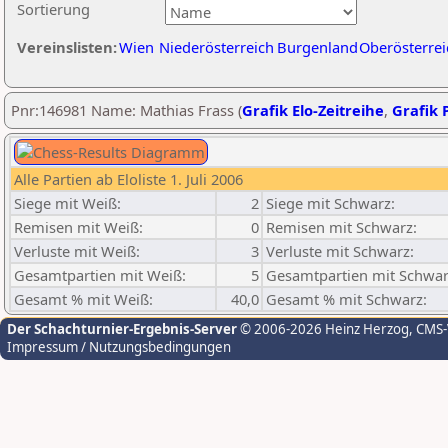
Sortierung
Vereinslisten:
Wien
Niederösterreich
Burgenland
Oberösterrei
Pnr:146981 Name: Mathias Frass (
Grafik Elo-Zeitreihe
,
Grafik P
Alle Partien ab Eloliste 1. Juli 2006
Siege mit Weiß:
2
Siege mit Schwarz:
Remisen mit Weiß:
0
Remisen mit Schwarz:
Verluste mit Weiß:
3
Verluste mit Schwarz:
Gesamtpartien mit Weiß:
5
Gesamtpartien mit Schwar
Gesamt % mit Weiß:
40,0
Gesamt % mit Schwarz:
Der Schachturnier-Ergebnis-Server
© 2006-2026 Heinz Herzog
, CMS
Impressum / Nutzungsbedingungen