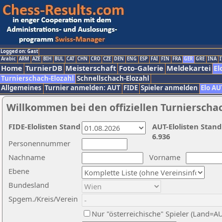
Logged on: Gast
Arabic
ARM
AZE
BIH
BUL
CAT
CHN
CRO
CZE
DEN
ENG
ESP
FAI
FIN
FRA
GER
GRE
INA
I
Home
TurnierDB
Meisterschaft
Foto-Galerie
Meldekartei
El
Turnierschach-Elozahl
Schnellschach-Elozahl
Allgemeines
Turnier anmelden: AUT
FIDE
Spieler anmelden
Elo AU
Willkommen bei den offiziellen Turnierscha
FIDE-Elolisten Stand
AUT-Elolisten Stand
6.936
Personennummer
Nachname
Vorname
Ebene
Bundesland
Spgem./Kreis/Verein
Nur "österreichische" Spieler (Land=A