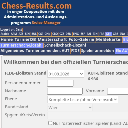
Logged on: Gast
Arabic
ARM
AZE
BIH
BUL
CAT
CHN
CRO
CZE
DEN
ENG
ESP
FAI
FIN
FRA
GER
GRE
INA
I
Home
TurnierDB
Meisterschaft
Foto-Galerie
Meldekartei
El
Turnierschach-Elozahl
Schnellschach-Elozahl
Allgemeines
Turnier anmelden: AUT
FIDE
Spieler anmelden
Elo AU
Willkommen bei den offiziellen Turnierscha
FIDE-Elolisten Stand
AUT-Elolisten Stand
6.936
Personennummer
Nachname
Vorname
Ebene
Bundesland
Spgem./Kreis/Verein
Nur "österreichische" Spieler (Land=A