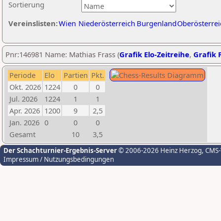
Sortierung
Vereinslisten:
Wien
Niederösterreich
Burgenland
Oberösterrei
Pnr:146981 Name: Mathias Frass (
Grafik Elo-Zeitreihe
,
Grafik P
Periode
Elo
Partien
Pkt.
Okt. 2026
1224
0
0
Jul. 2026
1224
1
1
Apr. 2026
1200
9
2,5
Jan. 2026
0
0
0
Gesamt
10
3,5
Der Schachturnier-Ergebnis-Server
© 2006-2026 Heinz Herzog
, CMS
Impressum / Nutzungsbedingungen