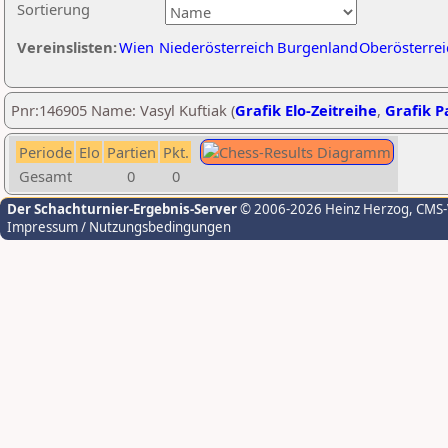
Sortierung
Vereinslisten:
Wien
Niederösterreich
Burgenland
Oberösterrei
Pnr:146905 Name: Vasyl Kuftiak (
Grafik Elo-Zeitreihe
,
Grafik Pa
Periode
Elo
Partien
Pkt.
Gesamt
0
0
Der Schachturnier-Ergebnis-Server
© 2006-2026 Heinz Herzog
, CMS
Impressum / Nutzungsbedingungen