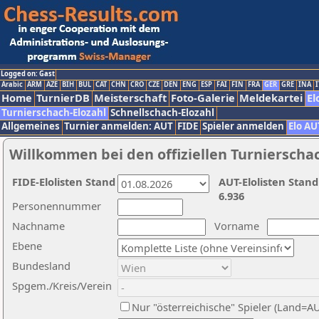
Logged on: Gast
Arabic
ARM
AZE
BIH
BUL
CAT
CHN
CRO
CZE
DEN
ENG
ESP
FAI
FIN
FRA
GER
GRE
INA
I
Home
TurnierDB
Meisterschaft
Foto-Galerie
Meldekartei
El
Turnierschach-Elozahl
Schnellschach-Elozahl
Allgemeines
Turnier anmelden: AUT
FIDE
Spieler anmelden
Elo AU
Willkommen bei den offiziellen Turnierscha
FIDE-Elolisten Stand
AUT-Elolisten Stand
6.936
Personennummer
Nachname
Vorname
Ebene
Bundesland
Spgem./Kreis/Verein
Nur "österreichische" Spieler (Land=A