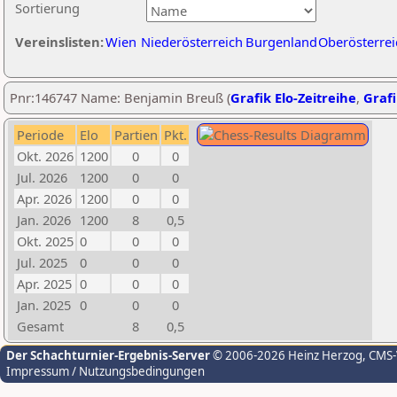
Sortierung
Vereinslisten:
Wien
Niederösterreich
Burgenland
Oberösterrei
Pnr:146747 Name: Benjamin Breuß (
Grafik Elo-Zeitreihe
,
Grafi
Periode
Elo
Partien
Pkt.
Okt. 2026
1200
0
0
Jul. 2026
1200
0
0
Apr. 2026
1200
0
0
Jan. 2026
1200
8
0,5
Okt. 2025
0
0
0
Jul. 2025
0
0
0
Apr. 2025
0
0
0
Jan. 2025
0
0
0
Gesamt
8
0,5
Der Schachturnier-Ergebnis-Server
© 2006-2026 Heinz Herzog
, CMS
Impressum / Nutzungsbedingungen