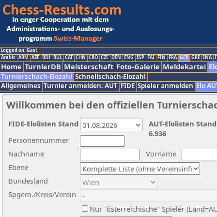
Logged on: Gast
Arabic
ARM
AZE
BIH
BUL
CAT
CHN
CRO
CZE
DEN
ENG
ESP
FAI
FIN
FRA
GER
GRE
INA
I
Home
TurnierDB
Meisterschaft
Foto-Galerie
Meldekartei
El
Turnierschach-Elozahl
Schnellschach-Elozahl
Allgemeines
Turnier anmelden: AUT
FIDE
Spieler anmelden
Elo AU
Willkommen bei den offiziellen Turnierscha
FIDE-Elolisten Stand
AUT-Elolisten Stand
6.936
Personennummer
Nachname
Vorname
Ebene
Bundesland
Spgem./Kreis/Verein
Nur "österreichische" Spieler (Land=A