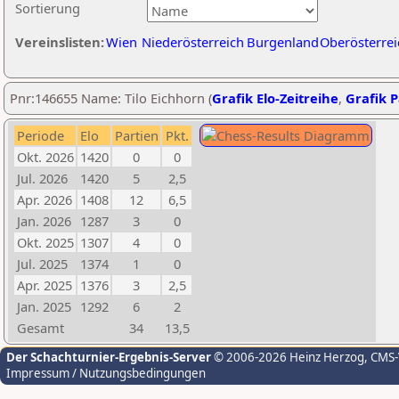
Sortierung
Vereinslisten:
Wien
Niederösterreich
Burgenland
Oberösterrei
Pnr:146655 Name: Tilo Eichhorn (
Grafik Elo-Zeitreihe
,
Grafik P
Periode
Elo
Partien
Pkt.
Okt. 2026
1420
0
0
Jul. 2026
1420
5
2,5
Apr. 2026
1408
12
6,5
Jan. 2026
1287
3
0
Okt. 2025
1307
4
0
Jul. 2025
1374
1
0
Apr. 2025
1376
3
2,5
Jan. 2025
1292
6
2
Gesamt
34
13,5
Der Schachturnier-Ergebnis-Server
© 2006-2026 Heinz Herzog
, CMS
Impressum / Nutzungsbedingungen