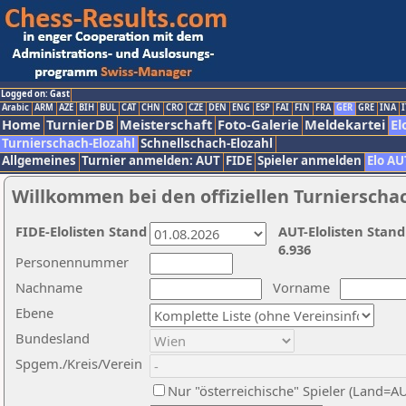
Logged on: Gast
Arabic
ARM
AZE
BIH
BUL
CAT
CHN
CRO
CZE
DEN
ENG
ESP
FAI
FIN
FRA
GER
GRE
INA
I
Home
TurnierDB
Meisterschaft
Foto-Galerie
Meldekartei
El
Turnierschach-Elozahl
Schnellschach-Elozahl
Allgemeines
Turnier anmelden: AUT
FIDE
Spieler anmelden
Elo AU
Willkommen bei den offiziellen Turnierscha
FIDE-Elolisten Stand
AUT-Elolisten Stand
6.936
Personennummer
Nachname
Vorname
Ebene
Bundesland
Spgem./Kreis/Verein
Nur "österreichische" Spieler (Land=A