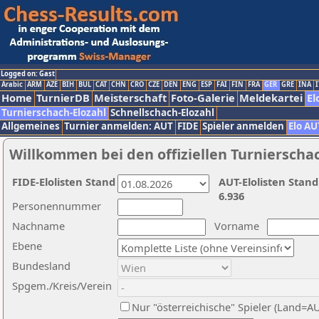
Logged on: Gast
Arabic
ARM
AZE
BIH
BUL
CAT
CHN
CRO
CZE
DEN
ENG
ESP
FAI
FIN
FRA
GER
GRE
INA
I
Home
TurnierDB
Meisterschaft
Foto-Galerie
Meldekartei
El
Turnierschach-Elozahl
Schnellschach-Elozahl
Allgemeines
Turnier anmelden: AUT
FIDE
Spieler anmelden
Elo AU
Willkommen bei den offiziellen Turnierscha
FIDE-Elolisten Stand
AUT-Elolisten Stand
6.936
Personennummer
Nachname
Vorname
Ebene
Bundesland
Spgem./Kreis/Verein
Nur "österreichische" Spieler (Land=A