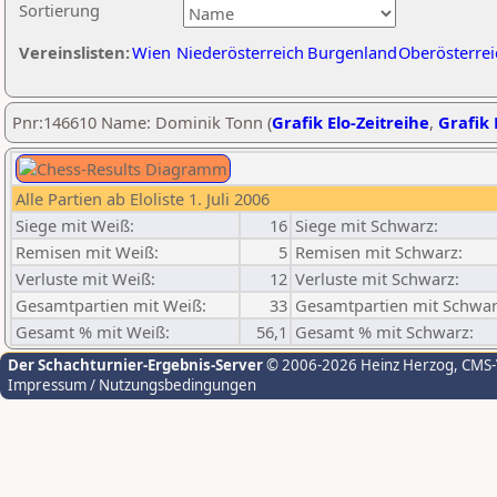
Sortierung
Vereinslisten:
Wien
Niederösterreich
Burgenland
Oberösterrei
Pnr:146610 Name: Dominik Tonn (
Grafik Elo-Zeitreihe
,
Grafik 
Alle Partien ab Eloliste 1. Juli 2006
Siege mit Weiß:
16
Siege mit Schwarz:
Remisen mit Weiß:
5
Remisen mit Schwarz:
Verluste mit Weiß:
12
Verluste mit Schwarz:
Gesamtpartien mit Weiß:
33
Gesamtpartien mit Schwar
Gesamt % mit Weiß:
56,1
Gesamt % mit Schwarz:
Der Schachturnier-Ergebnis-Server
© 2006-2026 Heinz Herzog
, CMS
Impressum / Nutzungsbedingungen