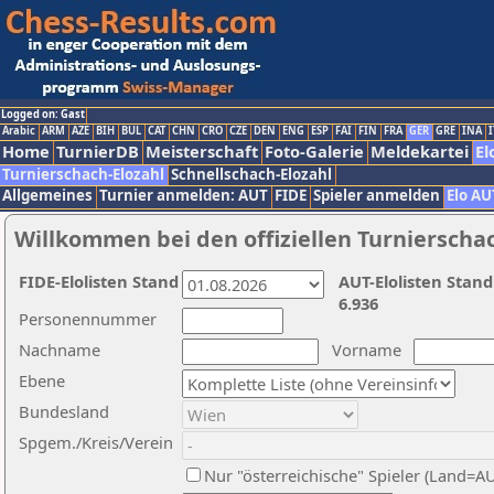
Logged on: Gast
Arabic
ARM
AZE
BIH
BUL
CAT
CHN
CRO
CZE
DEN
ENG
ESP
FAI
FIN
FRA
GER
GRE
INA
I
Home
TurnierDB
Meisterschaft
Foto-Galerie
Meldekartei
El
Turnierschach-Elozahl
Schnellschach-Elozahl
Allgemeines
Turnier anmelden: AUT
FIDE
Spieler anmelden
Elo AU
Willkommen bei den offiziellen Turnierscha
FIDE-Elolisten Stand
AUT-Elolisten Stand
6.936
Personennummer
Nachname
Vorname
Ebene
Bundesland
Spgem./Kreis/Verein
Nur "österreichische" Spieler (Land=A