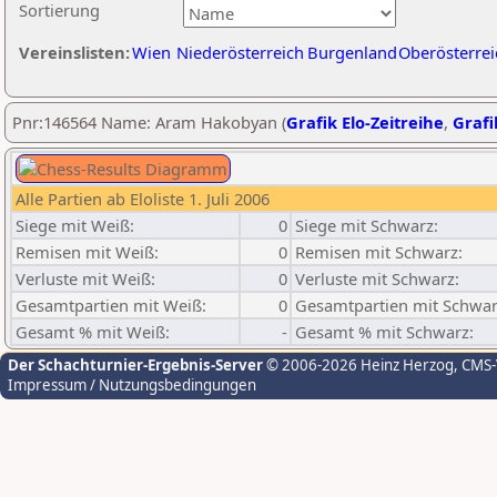
Sortierung
Vereinslisten:
Wien
Niederösterreich
Burgenland
Oberösterrei
Pnr:146564 Name: Aram Hakobyan (
Grafik Elo-Zeitreihe
,
Grafi
Alle Partien ab Eloliste 1. Juli 2006
Siege mit Weiß:
0
Siege mit Schwarz:
Remisen mit Weiß:
0
Remisen mit Schwarz:
Verluste mit Weiß:
0
Verluste mit Schwarz:
Gesamtpartien mit Weiß:
0
Gesamtpartien mit Schwar
Gesamt % mit Weiß:
-
Gesamt % mit Schwarz:
Der Schachturnier-Ergebnis-Server
© 2006-2026 Heinz Herzog
, CMS
Impressum / Nutzungsbedingungen