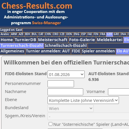
Logged on: Gast
Arabic
ARM
AZE
BIH
BUL
CAT
CHN
CRO
CZE
DEN
ENG
ESP
FAI
FIN
FRA
GER
GRE
INA
I
Home
TurnierDB
Meisterschaft
Foto-Galerie
Meldekartei
El
Turnierschach-Elozahl
Schnellschach-Elozahl
Allgemeines
Turnier anmelden: AUT
FIDE
Spieler anmelden
Elo AU
Willkommen bei den offiziellen Turnierscha
FIDE-Elolisten Stand
AUT-Elolisten Stand
6.936
Personennummer
Nachname
Vorname
Ebene
Bundesland
Spgem./Kreis/Verein
Nur "österreichische" Spieler (Land=A