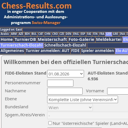
Logged on: Gast
Arabic
ARM
AZE
BIH
BUL
CAT
CHN
CRO
CZE
DEN
ENG
ESP
FAI
FIN
FRA
GER
GRE
INA
I
Home
TurnierDB
Meisterschaft
Foto-Galerie
Meldekartei
El
Turnierschach-Elozahl
Schnellschach-Elozahl
Allgemeines
Turnier anmelden: AUT
FIDE
Spieler anmelden
Elo AU
Willkommen bei den offiziellen Turnierscha
FIDE-Elolisten Stand
AUT-Elolisten Stand
6.936
Personennummer
Nachname
Vorname
Ebene
Bundesland
Spgem./Kreis/Verein
Nur "österreichische" Spieler (Land=A