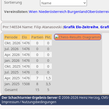
Sortierung
Vereinslisten:
Wien
Niederösterreich
Burgenland
Oberösterrei
Pnr:146534 Name: Filip Atanasovski (
Grafik Elo-Zeitreihe
,
Grafi
Periode
Elo
Partien
Pkt.
Okt. 2026
1476
0
0
Jul. 2026
1476
0
0
Apr. 2026
1476
0
0
Jan. 2026
1476
0
0
Okt. 2025
1476
0
0
Jul. 2025
1476
0
0
Apr. 2025
1476
7
1,5
Jan. 2025
1508
8
3,5
Gesamt
15
5
Der Schachturnier-Ergebnis-Server
© 2006-2026 Heinz Herzog
, CMS
Impressum / Nutzungsbedingungen