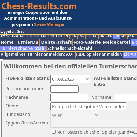
Logged on: Gast
Arabic
ARM
AZE
BIH
BUL
CAT
CHN
CRO
CZE
DEN
ENG
ESP
FAI
FIN
FRA
GER
GRE
INA
I
Home
TurnierDB
Meisterschaft
Foto-Galerie
Meldekartei
El
Turnierschach-Elozahl
Schnellschach-Elozahl
Allgemeines
Turnier anmelden: AUT
FIDE
Spieler anmelden
Elo AU
Willkommen bei den offiziellen Turnierscha
FIDE-Elolisten Stand
AUT-Elolisten Stand
6.936
Personennummer
Nachname
Vorname
Ebene
Bundesland
Spgem./Kreis/Verein
Nur "österreichische" Spieler (Land=A