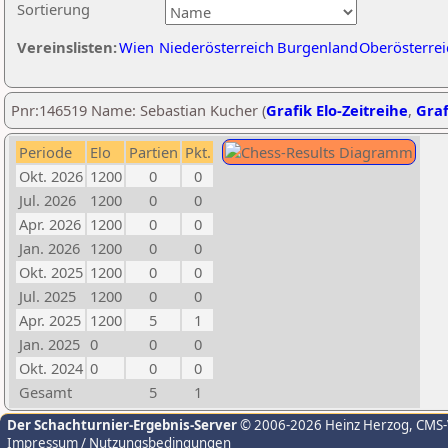
Sortierung
Vereinslisten:
Wien
Niederösterreich
Burgenland
Oberösterrei
Pnr:146519 Name: Sebastian Kucher (
Grafik Elo-Zeitreihe
,
Graf
Periode
Elo
Partien
Pkt.
Okt. 2026
1200
0
0
Jul. 2026
1200
0
0
Apr. 2026
1200
0
0
Jan. 2026
1200
0
0
Okt. 2025
1200
0
0
Jul. 2025
1200
0
0
Apr. 2025
1200
5
1
Jan. 2025
0
0
0
Okt. 2024
0
0
0
Gesamt
5
1
Der Schachturnier-Ergebnis-Server
© 2006-2026 Heinz Herzog
, CMS
Impressum / Nutzungsbedingungen