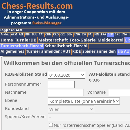
Logged on: Gast
Arabic
ARM
AZE
BIH
BUL
CAT
CHN
CRO
CZE
DEN
ENG
ESP
FAI
FIN
FRA
GER
GRE
INA
I
Home
TurnierDB
Meisterschaft
Foto-Galerie
Meldekartei
El
Turnierschach-Elozahl
Schnellschach-Elozahl
Allgemeines
Turnier anmelden: AUT
FIDE
Spieler anmelden
Elo AU
Willkommen bei den offiziellen Turnierscha
FIDE-Elolisten Stand
AUT-Elolisten Stand
6.936
Personennummer
Nachname
Vorname
Ebene
Bundesland
Spgem./Kreis/Verein
Nur "österreichische" Spieler (Land=A