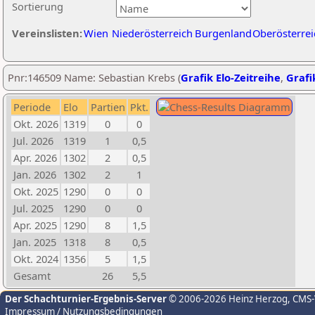
Sortierung
Vereinslisten:
Wien
Niederösterreich
Burgenland
Oberösterrei
Pnr:146509 Name: Sebastian Krebs (
Grafik Elo-Zeitreihe
,
Grafi
Periode
Elo
Partien
Pkt.
Okt. 2026
1319
0
0
Jul. 2026
1319
1
0,5
Apr. 2026
1302
2
0,5
Jan. 2026
1302
2
1
Okt. 2025
1290
0
0
Jul. 2025
1290
0
0
Apr. 2025
1290
8
1,5
Jan. 2025
1318
8
0,5
Okt. 2024
1356
5
1,5
Gesamt
26
5,5
Der Schachturnier-Ergebnis-Server
© 2006-2026 Heinz Herzog
, CMS
Impressum / Nutzungsbedingungen