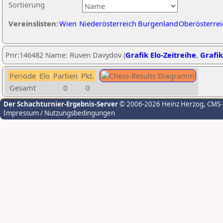
Sortierung
Vereinslisten:
Wien
Niederösterreich
Burgenland
Oberösterrei
Pnr:146482 Name: Ruven Davydov (
Grafik Elo-Zeitreihe
,
Grafik
Periode
Elo
Partien
Pkt.
Gesamt
0
0
Der Schachturnier-Ergebnis-Server
© 2006-2026 Heinz Herzog
, CMS
Impressum / Nutzungsbedingungen