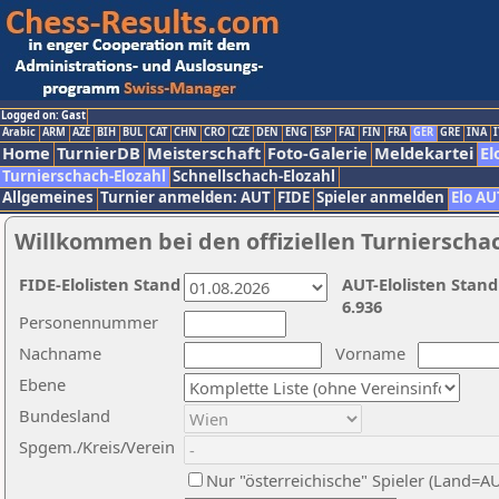
Logged on: Gast
Arabic
ARM
AZE
BIH
BUL
CAT
CHN
CRO
CZE
DEN
ENG
ESP
FAI
FIN
FRA
GER
GRE
INA
I
Home
TurnierDB
Meisterschaft
Foto-Galerie
Meldekartei
El
Turnierschach-Elozahl
Schnellschach-Elozahl
Allgemeines
Turnier anmelden: AUT
FIDE
Spieler anmelden
Elo AU
Willkommen bei den offiziellen Turnierscha
FIDE-Elolisten Stand
AUT-Elolisten Stand
6.936
Personennummer
Nachname
Vorname
Ebene
Bundesland
Spgem./Kreis/Verein
Nur "österreichische" Spieler (Land=A