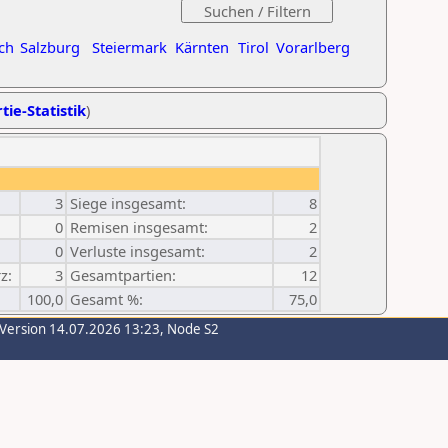
ch
Salzburg
Steiermark
Kärnten
Tirol
Vorarlberg
tie-Statistik
)
3
Siege insgesamt:
8
0
Remisen insgesamt:
2
0
Verluste insgesamt:
2
z:
3
Gesamtpartien:
12
100,0
Gesamt %:
75,0
-Version 14.07.2026 13:23, Node S2