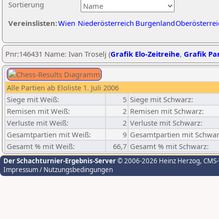
Sortierung
Vereinslisten:
Wien
Niederösterreich
Burgenland
Oberösterrei
Pnr:146431 Name: Ivan Troselj (
Grafik Elo-Zeitreihe
,
Grafik Par
Alle Partien ab Eloliste 1. Juli 2006
Siege mit Weiß:
5
Siege mit Schwarz:
Remisen mit Weiß:
2
Remisen mit Schwarz:
Verluste mit Weiß:
2
Verluste mit Schwarz:
Gesamtpartien mit Weiß:
9
Gesamtpartien mit Schwar
Gesamt % mit Weiß:
66,7
Gesamt % mit Schwarz:
Der Schachturnier-Ergebnis-Server
© 2006-2026 Heinz Herzog
, CMS
Impressum / Nutzungsbedingungen