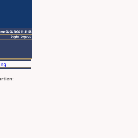
ime 08.08.2026 11:41:58
Login
Logout
artien: