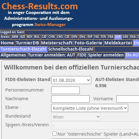
Logged on: Gast
Arabic
ARM
AZE
BIH
BUL
CAT
CHN
CRO
CZE
DEN
ENG
ESP
FAI
FIN
FRA
GER
GRE
INA
I
Home
TurnierDB
Meisterschaft
Foto-Galerie
Meldekartei
El
Turnierschach-Elozahl
Schnellschach-Elozahl
Allgemeines
Turnier anmelden: AUT
FIDE
Spieler anmelden
Elo AU
Willkommen bei den offiziellen Turnierscha
FIDE-Elolisten Stand
AUT-Elolisten Stand
6.936
Personennummer
Nachname
Vorname
Ebene
Bundesland
Spgem./Kreis/Verein
Nur "österreichische" Spieler (Land=A