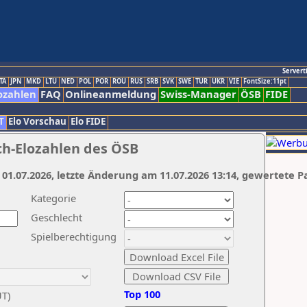
Servert
TA
JPN
MKD
LTU
NED
POL
POR
ROU
RUS
SRB
SVK
SWE
TUR
UKR
VIE
FontSize:11pt
ozahlen
FAQ
Onlineanmeldung
Swiss-Manager
ÖSB
FIDE
T
Elo Vorschau
Elo FIDE
ch-Elozahlen des ÖSB
 01.07.2026, letzte Änderung am 11.07.2026 13:14, gewertete P
Kategorie
Geschlecht
Spielberechtigung
Top 100
UT)