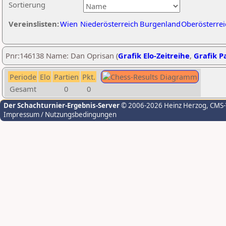
Sortierung
Vereinslisten:
Wien
Niederösterreich
Burgenland
Oberösterrei
Pnr:146138 Name: Dan Oprisan (
Grafik Elo-Zeitreihe
,
Grafik Pa
Periode
Elo
Partien
Pkt.
Gesamt
0
0
Der Schachturnier-Ergebnis-Server
© 2006-2026 Heinz Herzog
, CMS
Impressum / Nutzungsbedingungen