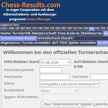
Logged on: Gast
Arabic
ARM
AZE
BIH
BUL
CAT
CHN
CRO
CZE
DEN
ENG
ESP
FAI
FIN
FRA
GER
GRE
INA
I
Home
TurnierDB
Meisterschaft
Foto-Galerie
Meldekartei
El
Turnierschach-Elozahl
Schnellschach-Elozahl
Allgemeines
Turnier anmelden: AUT
FIDE
Spieler anmelden
Elo AU
Willkommen bei den offiziellen Turnierscha
FIDE-Elolisten Stand
AUT-Elolisten Stand
6.936
Personennummer
Nachname
Vorname
Ebene
Bundesland
Spgem./Kreis/Verein
Nur "österreichische" Spieler (Land=A