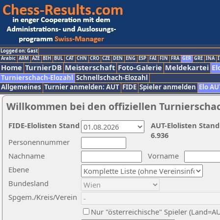
Logged on: Gast
Arabic
ARM
AZE
BIH
BUL
CAT
CHN
CRO
CZE
DEN
ENG
ESP
FAI
FIN
FRA
GER
GRE
INA
I
Home
TurnierDB
Meisterschaft
Foto-Galerie
Meldekartei
El
Turnierschach-Elozahl
Schnellschach-Elozahl
Allgemeines
Turnier anmelden: AUT
FIDE
Spieler anmelden
Elo AU
Willkommen bei den offiziellen Turnierscha
FIDE-Elolisten Stand
AUT-Elolisten Stand
6.936
Personennummer
Nachname
Vorname
Ebene
Bundesland
Spgem./Kreis/Verein
Nur "österreichische" Spieler (Land=A