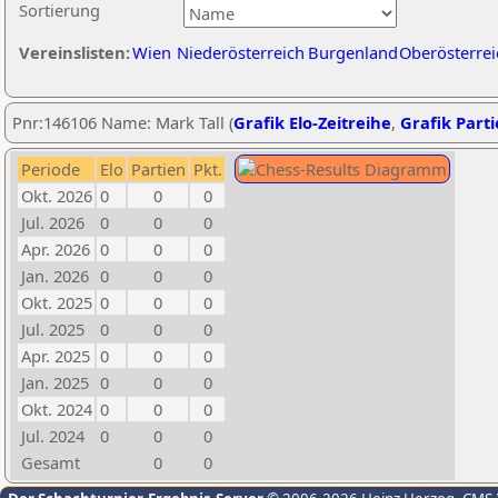
Sortierung
Vereinslisten:
Wien
Niederösterreich
Burgenland
Oberösterrei
Pnr:146106 Name: Mark Tall (
Grafik Elo-Zeitreihe
,
Grafik Parti
Periode
Elo
Partien
Pkt.
Okt. 2026
0
0
0
Jul. 2026
0
0
0
Apr. 2026
0
0
0
Jan. 2026
0
0
0
Okt. 2025
0
0
0
Jul. 2025
0
0
0
Apr. 2025
0
0
0
Jan. 2025
0
0
0
Okt. 2024
0
0
0
Jul. 2024
0
0
0
Gesamt
0
0