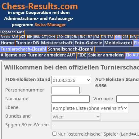
Logged on: Gast
Arabic
ARM
AZE
BIH
BUL
CAT
CHN
CRO
CZE
DEN
ENG
ESP
FAI
FIN
FRA
GER
GRE
INA
I
Home
TurnierDB
Meisterschaft
Foto-Galerie
Meldekartei
El
Turnierschach-Elozahl
Schnellschach-Elozahl
Allgemeines
Turnier anmelden: AUT
FIDE
Spieler anmelden
Elo AU
Willkommen bei den offiziellen Turnierscha
FIDE-Elolisten Stand
AUT-Elolisten Stand
6.936
Personennummer
Nachname
Vorname
Ebene
Bundesland
Spgem./Kreis/Verein
Nur "österreichische" Spieler (Land=A