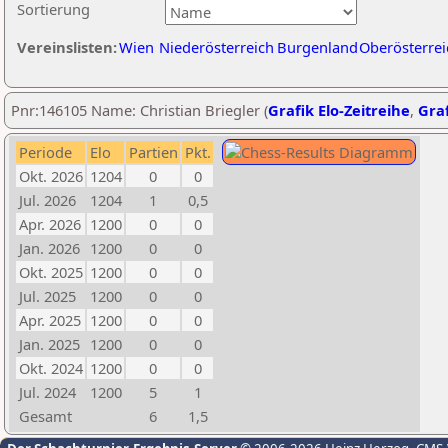
Sortierung
Vereinslisten:
Wien
Niederösterreich
Burgenland
Oberösterrei
Pnr:146105 Name: Christian Briegler (
Grafik Elo-Zeitreihe
,
Graf
Periode
Elo
Partien
Pkt.
Okt. 2026
1204
0
0
Jul. 2026
1204
1
0,5
Apr. 2026
1200
0
0
Jan. 2026
1200
0
0
Okt. 2025
1200
0
0
Jul. 2025
1200
0
0
Apr. 2025
1200
0
0
Jan. 2025
1200
0
0
Okt. 2024
1200
0
0
Jul. 2024
1200
5
1
Gesamt
6
1,5