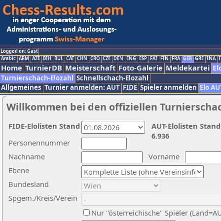
Logged on: Gast
Arabic
ARM
AZE
BIH
BUL
CAT
CHN
CRO
CZE
DEN
ENG
ESP
FAI
FIN
FRA
GER
GRE
INA
I
Home
TurnierDB
Meisterschaft
Foto-Galerie
Meldekartei
El
Turnierschach-Elozahl
Schnellschach-Elozahl
Allgemeines
Turnier anmelden: AUT
FIDE
Spieler anmelden
Elo AU
Willkommen bei den offiziellen Turnierscha
FIDE-Elolisten Stand
AUT-Elolisten Stand
6.936
Personennummer
Nachname
Vorname
Ebene
Bundesland
Spgem./Kreis/Verein
Nur "österreichische" Spieler (Land=A