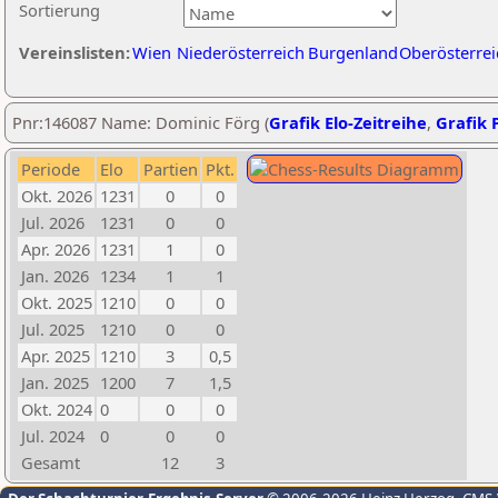
Sortierung
Vereinslisten:
Wien
Niederösterreich
Burgenland
Oberösterrei
Pnr:146087 Name: Dominic Förg (
Grafik Elo-Zeitreihe
,
Grafik P
Periode
Elo
Partien
Pkt.
Okt. 2026
1231
0
0
Jul. 2026
1231
0
0
Apr. 2026
1231
1
0
Jan. 2026
1234
1
1
Okt. 2025
1210
0
0
Jul. 2025
1210
0
0
Apr. 2025
1210
3
0,5
Jan. 2025
1200
7
1,5
Okt. 2024
0
0
0
Jul. 2024
0
0
0
Gesamt
12
3