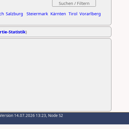
ch
Salzburg
Steiermark
Kärnten
Tirol
Vorarlberg
tie-Statistik
)
-Version 14.07.2026 13:23, Node S2