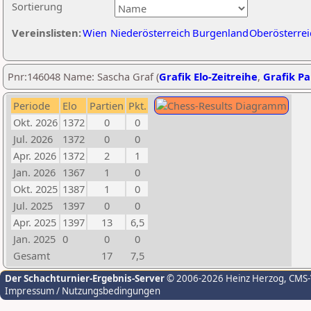
Sortierung
Vereinslisten:
Wien
Niederösterreich
Burgenland
Oberösterrei
Pnr:146048 Name: Sascha Graf (
Grafik Elo-Zeitreihe
,
Grafik Par
Periode
Elo
Partien
Pkt.
Okt. 2026
1372
0
0
Jul. 2026
1372
0
0
Apr. 2026
1372
2
1
Jan. 2026
1367
1
0
Okt. 2025
1387
1
0
Jul. 2025
1397
0
0
Apr. 2025
1397
13
6,5
Jan. 2025
0
0
0
Gesamt
17
7,5
Der Schachturnier-Ergebnis-Server
© 2006-2026 Heinz Herzog
, CMS
Impressum / Nutzungsbedingungen