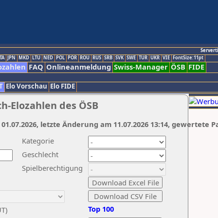
Servert
TA
JPN
MKD
LTU
NED
POL
POR
ROU
RUS
SRB
SVK
SWE
TUR
UKR
VIE
FontSize:11pt
ozahlen
FAQ
Onlineanmeldung
Swiss-Manager
ÖSB
FIDE
T
Elo Vorschau
Elo FIDE
ch-Elozahlen des ÖSB
 01.07.2026, letzte Änderung am 11.07.2026 13:14, gewertete P
Kategorie
Geschlecht
Spielberechtigung
Top 100
UT)