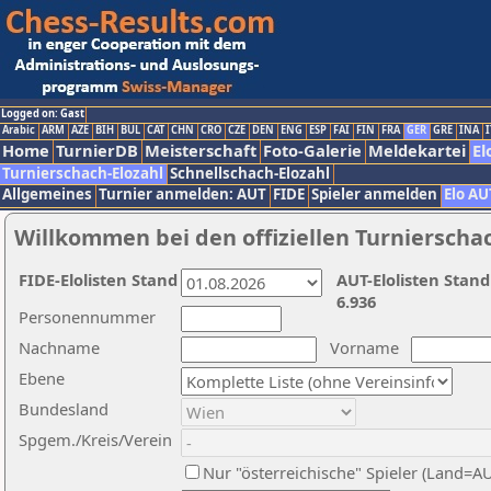
Logged on: Gast
Arabic
ARM
AZE
BIH
BUL
CAT
CHN
CRO
CZE
DEN
ENG
ESP
FAI
FIN
FRA
GER
GRE
INA
I
Home
TurnierDB
Meisterschaft
Foto-Galerie
Meldekartei
El
Turnierschach-Elozahl
Schnellschach-Elozahl
Allgemeines
Turnier anmelden: AUT
FIDE
Spieler anmelden
Elo AU
Willkommen bei den offiziellen Turnierscha
FIDE-Elolisten Stand
AUT-Elolisten Stand
6.936
Personennummer
Nachname
Vorname
Ebene
Bundesland
Spgem./Kreis/Verein
Nur "österreichische" Spieler (Land=A