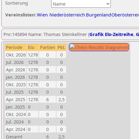
Sortierung
Vereinslisten:
Wien
Niederösterreich
Burgenland
Oberösterrei
Pnr:145894 Name: Thomas Steinkellner (
Grafik Elo-Zeitreihe
,
G
Periode
Elo
Partien
Pkt.
Okt. 2026
1278
0
0
Jul. 2026
1278
0
0
Apr. 2026
1278
0
0
Jan. 2026
1278
0
0
Okt. 2025
1278
0
0
Jul. 2025
1278
0
0
Apr. 2025
1278
6
2,5
Jan. 2025
0
0
0
Okt. 2024
0
0
0
Jul. 2024
0
0
0
Apr. 2024
0
0
0
Gesamt
6
2,5