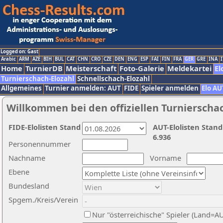
Logged on: Gast
Arabic
ARM
AZE
BIH
BUL
CAT
CHN
CRO
CZE
DEN
ENG
ESP
FAI
FIN
FRA
GER
GRE
INA
I
Home
TurnierDB
Meisterschaft
Foto-Galerie
Meldekartei
El
Turnierschach-Elozahl
Schnellschach-Elozahl
Allgemeines
Turnier anmelden: AUT
FIDE
Spieler anmelden
Elo AU
Willkommen bei den offiziellen Turnierscha
FIDE-Elolisten Stand
AUT-Elolisten Stand
6.936
Personennummer
Nachname
Vorname
Ebene
Bundesland
Spgem./Kreis/Verein
Nur "österreichische" Spieler (Land=A