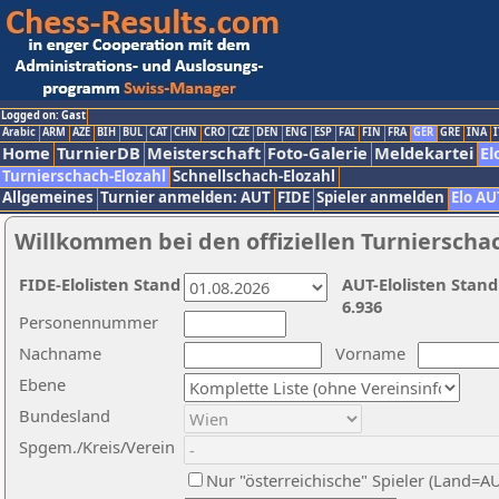
Logged on: Gast
Arabic
ARM
AZE
BIH
BUL
CAT
CHN
CRO
CZE
DEN
ENG
ESP
FAI
FIN
FRA
GER
GRE
INA
I
Home
TurnierDB
Meisterschaft
Foto-Galerie
Meldekartei
El
Turnierschach-Elozahl
Schnellschach-Elozahl
Allgemeines
Turnier anmelden: AUT
FIDE
Spieler anmelden
Elo AU
Willkommen bei den offiziellen Turnierscha
FIDE-Elolisten Stand
AUT-Elolisten Stand
6.936
Personennummer
Nachname
Vorname
Ebene
Bundesland
Spgem./Kreis/Verein
Nur "österreichische" Spieler (Land=A