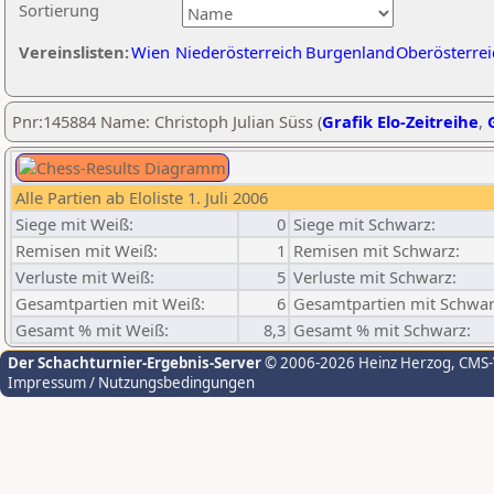
Sortierung
Vereinslisten:
Wien
Niederösterreich
Burgenland
Oberösterrei
Pnr:145884 Name: Christoph Julian Süss (
Grafik Elo-Zeitreihe
,
Alle Partien ab Eloliste 1. Juli 2006
Siege mit Weiß:
0
Siege mit Schwarz:
Remisen mit Weiß:
1
Remisen mit Schwarz:
Verluste mit Weiß:
5
Verluste mit Schwarz:
Gesamtpartien mit Weiß:
6
Gesamtpartien mit Schwar
Gesamt % mit Weiß:
8,3
Gesamt % mit Schwarz:
Der Schachturnier-Ergebnis-Server
© 2006-2026 Heinz Herzog
, CMS
Impressum / Nutzungsbedingungen