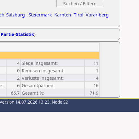
ch
Salzburg
Steiermark
Kärnten
Tirol
Vorarlberg
 Partie-Statistik
)
4
Siege insgesamt:
11
0
Remisen insgesamt:
1
2
Verluste insgesamt:
4
z:
6
Gesamtpartien:
16
66,7
Gesamt %:
71,9
-Version 14.07.2026 13:23, Node S2