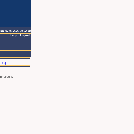
ime 07.08.2026 20:22:00
Login
Logout
artien: