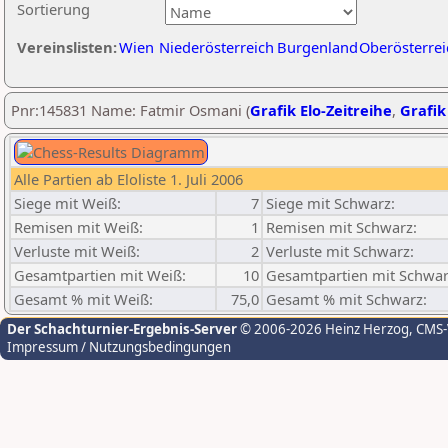
Sortierung
Vereinslisten:
Wien
Niederösterreich
Burgenland
Oberösterrei
Pnr:145831 Name: Fatmir Osmani (
Grafik Elo-Zeitreihe
,
Grafik
Alle Partien ab Eloliste 1. Juli 2006
Siege mit Weiß:
7
Siege mit Schwarz:
Remisen mit Weiß:
1
Remisen mit Schwarz:
Verluste mit Weiß:
2
Verluste mit Schwarz:
Gesamtpartien mit Weiß:
10
Gesamtpartien mit Schwar
Gesamt % mit Weiß:
75,0
Gesamt % mit Schwarz:
Der Schachturnier-Ergebnis-Server
© 2006-2026 Heinz Herzog
, CMS
Impressum / Nutzungsbedingungen