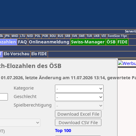
Servert
TA
JPN
MKD
LTU
NED
POL
POR
ROU
RUS
SRB
SVK
SWE
TUR
UKR
VIE
FontSize:11pt
ozahlen
FAQ
Onlineanmeldung
Swiss-Manager
ÖSB
FIDE
T
Elo Vorschau
Elo FIDE
ch-Elozahlen des ÖSB
 01.07.2026, letzte Änderung am 11.07.2026 13:14, gewertete P
Kategorie
Geschlecht
Spielberechtigung
Top 100
UT)