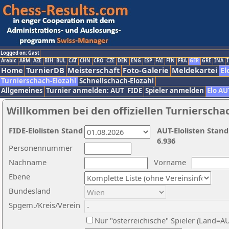
Logged on: Gast
Arabic
ARM
AZE
BIH
BUL
CAT
CHN
CRO
CZE
DEN
ENG
ESP
FAI
FIN
FRA
GER
GRE
INA
I
Home
TurnierDB
Meisterschaft
Foto-Galerie
Meldekartei
El
Turnierschach-Elozahl
Schnellschach-Elozahl
Allgemeines
Turnier anmelden: AUT
FIDE
Spieler anmelden
Elo AU
Willkommen bei den offiziellen Turnierscha
FIDE-Elolisten Stand
AUT-Elolisten Stand
6.936
Personennummer
Nachname
Vorname
Ebene
Bundesland
Spgem./Kreis/Verein
Nur "österreichische" Spieler (Land=A