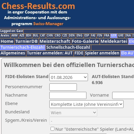
Logged on: Gast
Arabic
ARM
AZE
BIH
BUL
CAT
CHN
CRO
CZE
DEN
ENG
ESP
FAI
FIN
FRA
GER
GRE
INA
I
Home
TurnierDB
Meisterschaft
Foto-Galerie
Meldekartei
El
Turnierschach-Elozahl
Schnellschach-Elozahl
Allgemeines
Turnier anmelden: AUT
FIDE
Spieler anmelden
Elo AU
Willkommen bei den offiziellen Turnierscha
FIDE-Elolisten Stand
AUT-Elolisten Stand
6.936
Personennummer
Nachname
Vorname
Ebene
Bundesland
Spgem./Kreis/Verein
Nur "österreichische" Spieler (Land=A