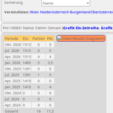
Sortierung
Vereinslisten:
Wien
Niederösterreich
Burgenland
Oberösterrei
Pnr:145831 Name: Fatmir Osmani (
Grafik Elo-Zeitreihe
,
Grafik
Periode
Elo
Partien
Pkt.
Okt. 2026
1513
0
0
Jul. 2026
1513
0
0
Apr. 2026
1513
4
4
Jan. 2026
1465
5
3,5
Okt. 2025
1391
0
0
Jul. 2025
1391
1
0
Apr. 2025
1419
0
0
Jan. 2025
1419
6
4
Okt. 2024
0
0
0
Jul. 2024
0
0
0
Apr. 2024
0
0
0
Gesamt
16
11,5