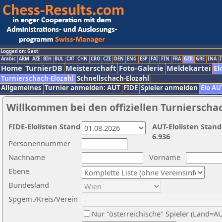
Logged on: Gast
Arabic
ARM
AZE
BIH
BUL
CAT
CHN
CRO
CZE
DEN
ENG
ESP
FAI
FIN
FRA
GER
GRE
INA
I
Home
TurnierDB
Meisterschaft
Foto-Galerie
Meldekartei
El
Turnierschach-Elozahl
Schnellschach-Elozahl
Allgemeines
Turnier anmelden: AUT
FIDE
Spieler anmelden
Elo AU
Willkommen bei den offiziellen Turnierscha
FIDE-Elolisten Stand
AUT-Elolisten Stand
6.936
Personennummer
Nachname
Vorname
Ebene
Bundesland
Spgem./Kreis/Verein
Nur "österreichische" Spieler (Land=A