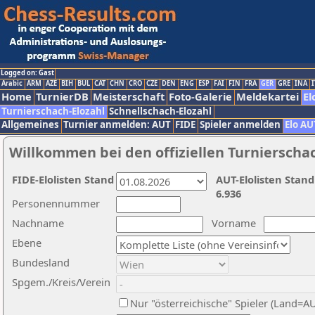
Logged on: Gast
Arabic
ARM
AZE
BIH
BUL
CAT
CHN
CRO
CZE
DEN
ENG
ESP
FAI
FIN
FRA
GER
GRE
INA
I
Home
TurnierDB
Meisterschaft
Foto-Galerie
Meldekartei
El
Turnierschach-Elozahl
Schnellschach-Elozahl
Allgemeines
Turnier anmelden: AUT
FIDE
Spieler anmelden
Elo AU
Willkommen bei den offiziellen Turnierscha
FIDE-Elolisten Stand
AUT-Elolisten Stand
6.936
Personennummer
Nachname
Vorname
Ebene
Bundesland
Spgem./Kreis/Verein
Nur "österreichische" Spieler (Land=A