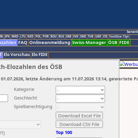
Servert
TA
JPN
MKD
LTU
NED
POL
POR
ROU
RUS
SRB
SVK
SWE
TUR
UKR
VIE
FontSize:11pt
ozahlen
FAQ
Onlineanmeldung
Swiss-Manager
ÖSB
FIDE
T
Elo Vorschau
Elo FIDE
ch-Elozahlen des ÖSB
 01.07.2026, letzte Änderung am 11.07.2026 13:14, gewertete P
Kategorie
Geschlecht
Spielberechtigung
Top 100
UT)