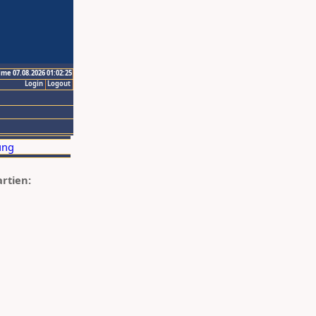
ime 07.08.2026 01:02:25
Login
Logout
artien: