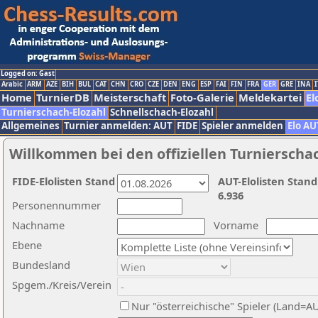
Logged on: Gast
Arabic
ARM
AZE
BIH
BUL
CAT
CHN
CRO
CZE
DEN
ENG
ESP
FAI
FIN
FRA
GER
GRE
INA
I
Home
TurnierDB
Meisterschaft
Foto-Galerie
Meldekartei
El
Turnierschach-Elozahl
Schnellschach-Elozahl
Allgemeines
Turnier anmelden: AUT
FIDE
Spieler anmelden
Elo AU
Willkommen bei den offiziellen Turnierscha
FIDE-Elolisten Stand
AUT-Elolisten Stand
6.936
Personennummer
Nachname
Vorname
Ebene
Bundesland
Spgem./Kreis/Verein
Nur "österreichische" Spieler (Land=A