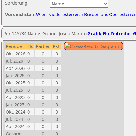
Sortierung
Vereinslisten:
Wien
Niederösterreich
Burgenland
Oberösterrei
Pnr:145734 Name: Gabriel Josua Martin (
Grafik Elo-Zeitreihe
,
G
Periode
Elo
Partien
Pkt.
Okt. 2026
0
0
0
Jul. 2026
0
0
0
Apr. 2026
0
0
0
Jan. 2026
0
0
0
Okt. 2025
0
0
0
Jul. 2025
0
0
0
Apr. 2025
0
0
0
Jan. 2025
0
0
0
Okt. 2024
0
0
0
Jul. 2024
0
0
0
Apr. 2024
0
0
0
Gesamt
0
0