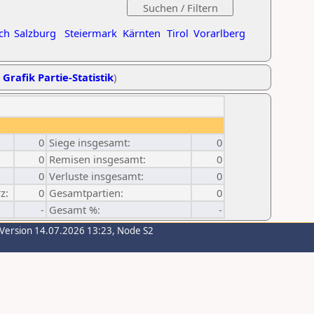
ch
Salzburg
Steiermark
Kärnten
Tirol
Vorarlberg
,
Grafik Partie-Statistik
)
0
Siege insgesamt:
0
0
Remisen insgesamt:
0
0
Verluste insgesamt:
0
z:
0
Gesamtpartien:
0
-
Gesamt %:
-
-Version 14.07.2026 13:23, Node S2