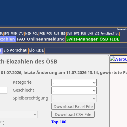
Servert
TA
JPN
MKD
LTU
NED
POL
POR
ROU
RUS
SRB
SVK
SWE
TUR
UKR
VIE
FontSize:11pt
ozahlen
FAQ
Onlineanmeldung
Swiss-Manager
ÖSB
FIDE
T
Elo Vorschau
Elo FIDE
ch-Elozahlen des ÖSB
 01.07.2026, letzte Änderung am 11.07.2026 13:14, gewertete P
Kategorie
Geschlecht
Spielberechtigung
Top 100
UT)