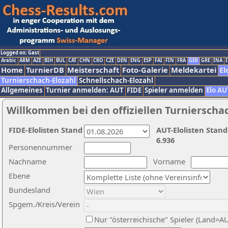
Logged on: Gast
Arabic
ARM
AZE
BIH
BUL
CAT
CHN
CRO
CZE
DEN
ENG
ESP
FAI
FIN
FRA
GER
GRE
INA
I
Home
TurnierDB
Meisterschaft
Foto-Galerie
Meldekartei
El
Turnierschach-Elozahl
Schnellschach-Elozahl
Allgemeines
Turnier anmelden: AUT
FIDE
Spieler anmelden
Elo AU
Willkommen bei den offiziellen Turnierscha
FIDE-Elolisten Stand
AUT-Elolisten Stand
6.936
Personennummer
Nachname
Vorname
Ebene
Bundesland
Spgem./Kreis/Verein
Nur "österreichische" Spieler (Land=A