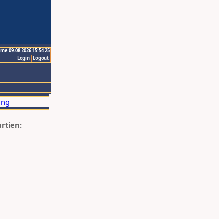
ime 09.08.2026 15:54:25
Login
Logout
artien: