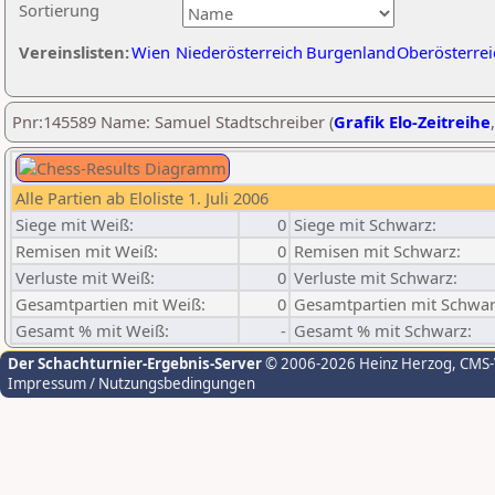
Sortierung
Vereinslisten:
Wien
Niederösterreich
Burgenland
Oberösterrei
Pnr:145589 Name: Samuel Stadtschreiber (
Grafik Elo-Zeitreihe
Alle Partien ab Eloliste 1. Juli 2006
Siege mit Weiß:
0
Siege mit Schwarz:
Remisen mit Weiß:
0
Remisen mit Schwarz:
Verluste mit Weiß:
0
Verluste mit Schwarz:
Gesamtpartien mit Weiß:
0
Gesamtpartien mit Schwar
Gesamt % mit Weiß:
-
Gesamt % mit Schwarz:
Der Schachturnier-Ergebnis-Server
© 2006-2026 Heinz Herzog
, CMS
Impressum / Nutzungsbedingungen