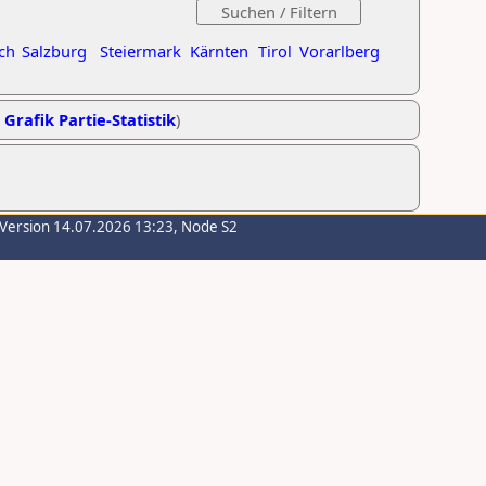
ch
Salzburg
Steiermark
Kärnten
Tirol
Vorarlberg
,
Grafik Partie-Statistik
)
-Version 14.07.2026 13:23, Node S2