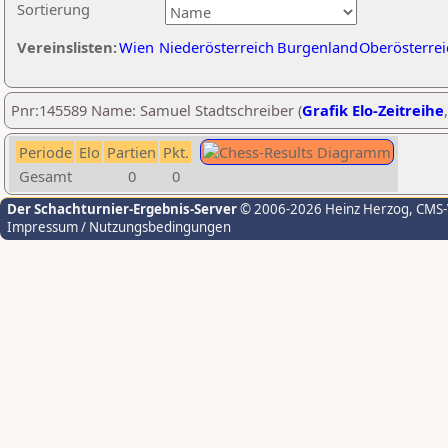
Sortierung
Vereinslisten:
Wien
Niederösterreich
Burgenland
Oberösterrei
Pnr:145589 Name: Samuel Stadtschreiber (
Grafik Elo-Zeitreihe
Periode
Elo
Partien
Pkt.
Gesamt
0
0
Der Schachturnier-Ergebnis-Server
© 2006-2026 Heinz Herzog
, CMS
Impressum / Nutzungsbedingungen