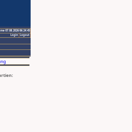
ime 07.08.2026 06:24:45
Login
Logout
artien: