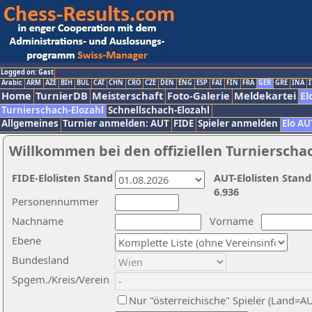
Logged on: Gast
Arabic
ARM
AZE
BIH
BUL
CAT
CHN
CRO
CZE
DEN
ENG
ESP
FAI
FIN
FRA
GER
GRE
INA
I
Home
TurnierDB
Meisterschaft
Foto-Galerie
Meldekartei
El
Turnierschach-Elozahl
Schnellschach-Elozahl
Allgemeines
Turnier anmelden: AUT
FIDE
Spieler anmelden
Elo AU
Willkommen bei den offiziellen Turnierscha
FIDE-Elolisten Stand
AUT-Elolisten Stand
6.936
Personennummer
Nachname
Vorname
Ebene
Bundesland
Spgem./Kreis/Verein
Nur "österreichische" Spieler (Land=A