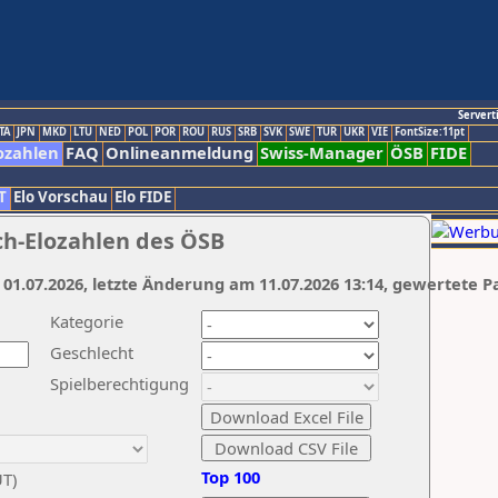
Servert
TA
JPN
MKD
LTU
NED
POL
POR
ROU
RUS
SRB
SVK
SWE
TUR
UKR
VIE
FontSize:11pt
ozahlen
FAQ
Onlineanmeldung
Swiss-Manager
ÖSB
FIDE
T
Elo Vorschau
Elo FIDE
ch-Elozahlen des ÖSB
 01.07.2026, letzte Änderung am 11.07.2026 13:14, gewertete P
Kategorie
Geschlecht
Spielberechtigung
Top 100
UT)